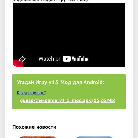
Угадай Игру v1.5 Мод для Android:
Как установить?
guess-the-game_v1_5_mod.apk (15,26 Mb)
Похожие новости