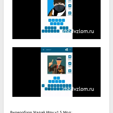
Видеообзор Угадай Игру v1.5 Мод: