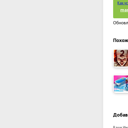
Как у
man
Обновл
Похож
Добав
Ваше Им