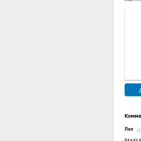
Комме
Лол
(
ВАААУ 