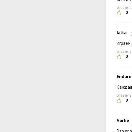
ответить
0
Ialta
Играем,
ответить
0
Endare
Каждая 
ответить
0
Varlie
Это про