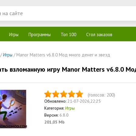
Игры
Программы
Топ 100
Стол заказов
/
Игры
/ Manor Matters v6.8.0 Мод много денег и звезд
ать взломанную игру Manor Matters v6.8.0 Мод
(голосов:
200
)
Обновлено:
21-07-2026,22:25
Категория:
Игры
Версия:
6.8.0
201,05 Mb