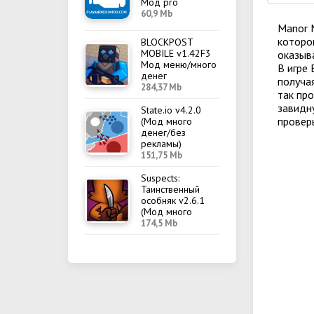
Мод pro
60,9 Mb
Manor 
которо
BLOCKPOST
MOBILE v1.42F3
оказыв
Мод меню/много
В игре
денег
получая
284,37 Mb
так пр
завидн
State.io v4.2.0
проверь
(Мод много
денег/без
рекламы)
151,75 Mb
Suspects:
Таинственный
особняк v2.6.1
(Мод много
денег/меню)
174,5 Mb