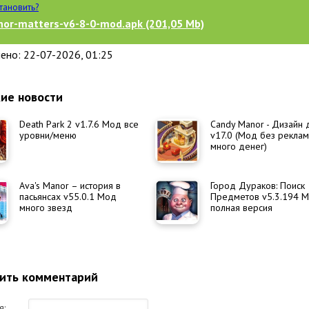
становить?
or-matters-v6-8-0-mod.apk (201,05 Mb)
ено: 22-07-2026, 01:25
ие новости
Death Park 2 v1.7.6 Мод все
Candy Manor - Дизайн
уровни/меню
v17.0 (Мод без рекла
много денег)
Ava's Manor – история в
Город Дураков: Поиск
пасьянсах v55.0.1 Мод
Предметов v5.3.194 
много звезд
полная версия
ить комментарий
я: