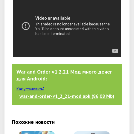
War and Order v1.2.21 Мод много денег
для Android:
Как установить?
war-and-order-v1_2_21-mod.apk (86,08 Mb)
Похожие новости