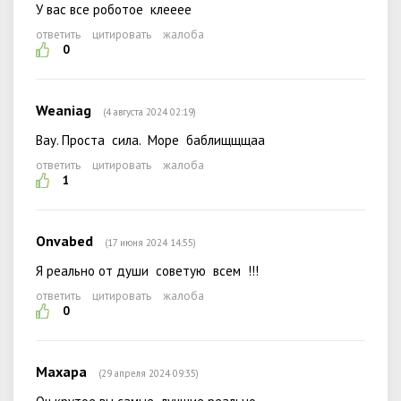
У вас все роботое клееее
ответить
цитировать
жалоба
0
Weaniag
(4 августа 2024 02:19)
Вау. Проста сила. Море баблищщщаа
ответить
цитировать
жалоба
1
Onvabed
(17 июня 2024 14:55)
Я реально от души советую всем !!!
ответить
цитировать
жалоба
0
Махара
(29 апреля 2024 09:35)