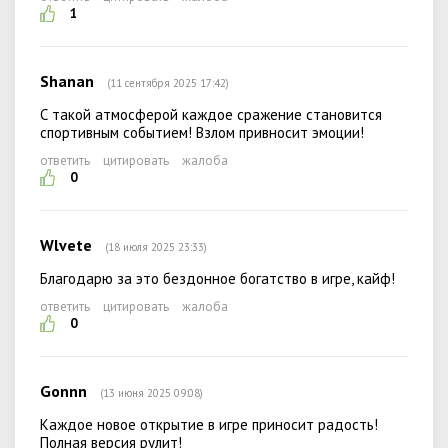
1
Shanan
(11 сентября 2025 17:42)
С такой атмосферой каждое сражение становится
спортивным событием! Взлом привносит эмоции!
ответить
цитировать
жалоба
0
Wlvete
(18 июля 2025 23:33)
Благодарю за это бездонное богатство в игре, кайф!
ответить
цитировать
жалоба
0
Gonnn
(13 июня 2025 09:08)
Каждое новое открытие в игре приносит радость!
Полная версия рулит!