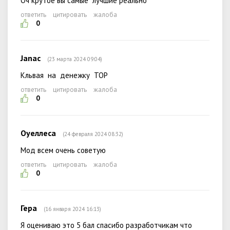
Оч крутое вы самые лучшие реально
ответить
цитировать
жалоба
0
Janac
(23 марта 2024 09:04)
Кльвая на денежку ТОР
ответить
цитировать
жалоба
0
Оуеллеса
(24 февраля 2024 08:32)
Мод всем очень советую
ответить
цитировать
жалоба
0
Гера
(16 января 2024 16:13)
Я оцениваю это 5 бал спасибо разработчикам что