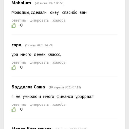
Mahalum
(20 июня 2023 05:53)
Молодцы, сделали океу спасибо вам.
ответить
цитировать
жалоба
0
сара
(12 мая 2023 14:59)
ура много денек классс.
ответить
цитировать
жалоба
0
Баддалов Саша
(10 апреля 2023 07:18)
я не умираю и много финанса урррраа.!!
ответить
цитировать
жалоба
0
Марат Кирьякулов