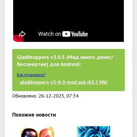
Gladihoppers v3.0.5 (Мод много денег/
бессмертие) для Android:
Как установить?
gladihoppers-v3-0-5-mod.apk (63,2 Mb)
Обновлено: 26-12-2025, 07:34
Похожие новости