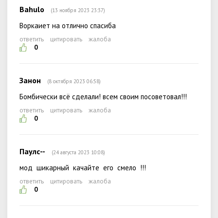
Bahulo
(13 ноября 2023 23:37)
Воркаиет на отлично спасиба
ответить
цитировать
жалоба
0
Занон
(8 октября 2023 06:58)
Бомбически всё сделали! всем своим посоветовал!!!
ответить
цитировать
жалоба
0
Паулс--
(24 августа 2023 10:08)
мод шикарный качайте его смело !!!
ответить
цитировать
жалоба
0