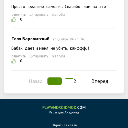
Просто риально самолет. Спасибо вам за это
ответить
цитировать
жалоба
0
Толя Варломгский
(2 декабря 2022 10:07)
Бабак дает и меня не убить, кайффф. !
ответить
цитировать
жалоба
0
Назад
1
2
Вперед
PLAYANDROIDMOD
.COM
Игры для Андроид
Обратная связь