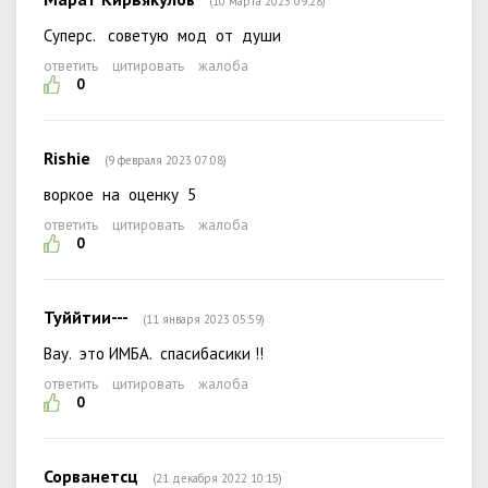
(10 марта 2023 09:28)
Суперс. советую мод от души
ответить
цитировать
жалоба
0
Rishie
(9 февраля 2023 07:08)
воркое на оценку 5
ответить
цитировать
жалоба
0
Туййтии---
(11 января 2023 05:59)
Вау. это ИМБА. спасибасики !!
ответить
цитировать
жалоба
0
Сорванетсц
(21 декабря 2022 10:15)