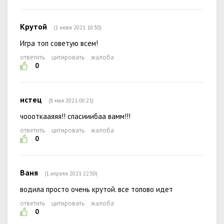
Крутой
(1 июля 2021 10:30)
Игра топ советую всем!
ответить
цитировать
жалоба
0
истец
(8 мая 2021 00:21)
чоооткааяяя!! спасииибаа вамм!!!
ответить
цитировать
жалоба
0
Ваня
(1 апреля 2021 22:50)
водила просто очень крутой. все топово идет
ответить
цитировать
жалоба
0