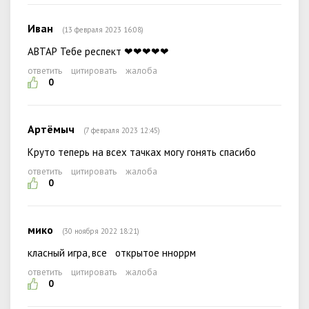
Иван
(13 февраля 2023 16:08)
АВТАР Тебе респект ❤❤❤❤❤
ответить
цитировать
жалоба
0
Артёмыч
(7 февраля 2023 12:45)
Круто теперь на всех тачках могу гонять спасибо
ответить
цитировать
жалоба
0
мико
(30 ноября 2022 18:21)
класный игра, все открытое нноррм
ответить
цитировать
жалоба
0