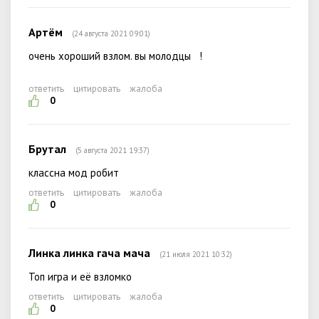
Артём
(24 августа 2021 09:01)
очень хороший взлом. вы молодцы !
ответить
цитировать
жалоба
0
Брутал
(5 августа 2021 19:37)
классна мод робит
ответить
цитировать
жалоба
0
Линка линка гача мача
(21 июля 2021 10:32)
Топ игра и её взломко
ответить
цитировать
жалоба
0