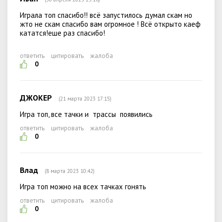
Играла топ спасибо!! всё запустилось думал скам но
жто не скам спасибо вам огромное ! Всё открыто каеф
кататся!еше раз спасибо!
ответить
цитировать
жалоба
0
ДЖОКЕР
(21 марта 2023 17:15)
Игра топ, все тачки и трассы появились
ответить
цитировать
жалоба
0
Влад
(8 марта 2023 10:42)
Игра топ можно на всех тачках гонять
ответить
цитировать
жалоба
0