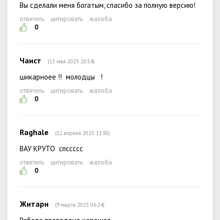
Вы сделали меня богатым, спасибо за полную версию!
ответить
цитировать
жалоба
0
Чаист
(13 мая 2025 20:54)
шикарноее !! молодцы !
ответить
цитировать
жалоба
0
Raghale
(12 апреля 2025 11:30)
ВАУ КРУТО спссссс
ответить
цитировать
жалоба
0
Житарн
(9 марта 2025 06:24)