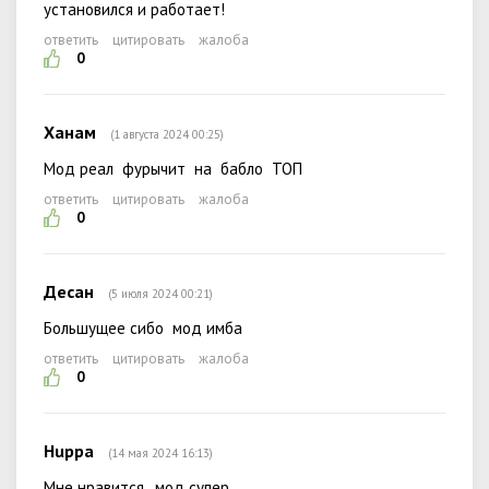
установился и работает!
ответить
цитировать
жалоба
0
Ханам
(1 августа 2024 00:25)
Мод реал фурычит на бабло ТОП
ответить
цитировать
жалоба
0
Десан
(5 июля 2024 00:21)
Большущее сибо мод имба
ответить
цитировать
жалоба
0
Huppa
(14 мая 2024 16:13)
Мне нравится, мод супер