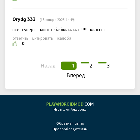
Orydg 333
(18 января 2023 14:49)
все суперс. много бабллааааа !!!!! класссс
ответить
цитировать
жалоба
0
Назад
1
2
3
Вперед
PLAYANDROIDMOD
.COM
Игры для Андроид
Обратная связь
Правообладателям