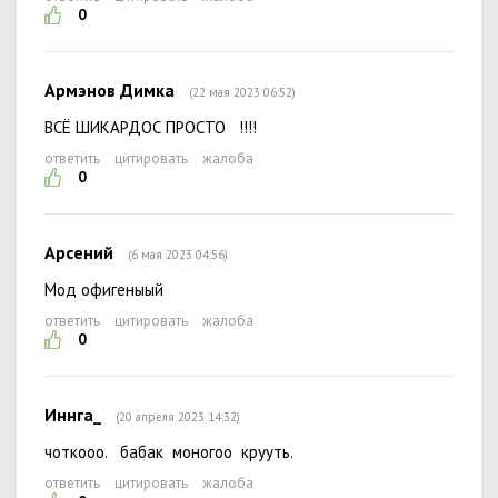
0
Армэнов Димка
(22 мая 2023 06:52)
ВСЁ ШИКАРДОС ПРОСТО !!!!
ответить
цитировать
жалоба
0
Арсений
(6 мая 2023 04:56)
Мод офигеныый
ответить
цитировать
жалоба
0
Иннга_
(20 апреля 2023 14:32)
чоткооо. бабак моногоо крууть.
ответить
цитировать
жалоба