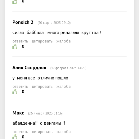
0
Ponsich 2
(20 марта 2023 09:10)
Силла баббала многа реаалллл круттаа !
ответить
цитировать
жалоба
0
Алик Свердлов
(17 февраля 2023 14:20)
у меня все отлично пошло
ответить
цитировать
жалоба
0
Макс
(26 января 2023 01:16)
абалденна!! с денгамы !!
ответить
цитировать
жалоба
0