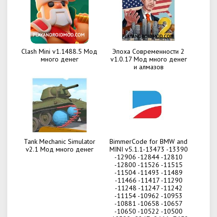
Clash Mini v1.1488.5 Мод
Эпоха Современности 2
много денег
v1.0.17 Мод много денег
и алмазов
Tank Mechanic Simulator
BimmerCode for BMW and
v2.1 Мод много денег
MINI v5.1.1-13473 -13390
-12906 -12844 -12810
-12800 -11526 -11515
-11504 -11493 -11489
-11466 -11417 -11290
-11248 -11247 -11242
-11154 -10962 -10953
-10881 -10658 -10657
-10650 -10522 -10500