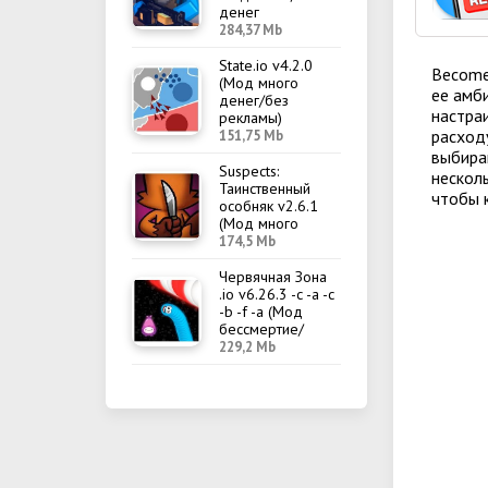
денег
284,37 Mb
State.io v4.2.0
Become
(Мод много
ее амби
денег/без
настраи
рекламы)
расходу
151,75 Mb
выбира
Suspects:
нескол
Таинственный
чтобы 
особняк v2.6.1
(Мод много
денег/меню)
174,5 Mb
Червячная Зона
.io v6.26.3 -c -a -c
-b -f -a (Мод
бессмертие/
меню)
229,2 Mb