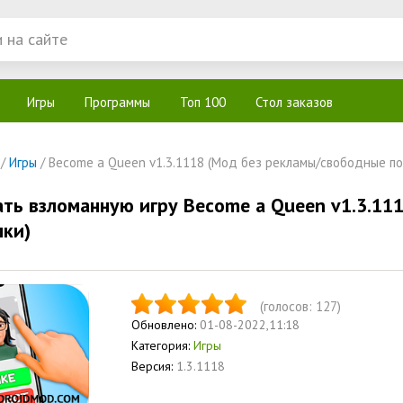
Игры
Программы
Топ 100
Стол заказов
/
Игры
/ Become a Queen v1.3.1118 (Мод без рекламы/свободные по
ать взломанную игру Become a Queen v1.3.11
пки)
(голосов:
127
)
Обновлено:
01-08-2022,11:18
Категория:
Игры
Версия:
1.3.1118