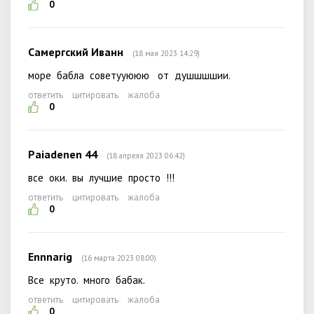
0
Самергский Иванн
(18 мая 2023 14:29)
море бабла советууююю от душшшшии.
ответить
цитировать
жалоба
0
Paiadenen 44
(18 апреля 2023 06:42)
все оки. вы лучшие просто !!!
ответить
цитировать
жалоба
0
Ennnarig
(16 марта 2023 08:00)
Все круто. много бабак.
ответить
цитировать
жалоба
0