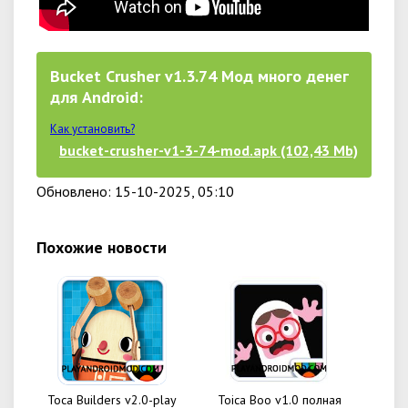
Bucket Crusher v1.3.74 Мод много денег
для Android:
Как установить?
bucket-crusher-v1-3-74-mod.apk (102,43 Mb)
Обновлено: 15-10-2025, 05:10
Похожие новости
Toca Builders v2.0-play
Toica Boo v1.0 полная