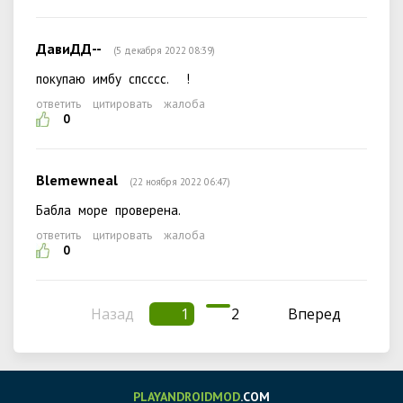
ДавиДД--
(5 декабря 2022 08:39)
покупаю имбу спсссс. !
ответить
цитировать
жалоба
0
Blemewneal
(22 ноября 2022 06:47)
Бабла море проверена.
ответить
цитировать
жалоба
0
Назад
1
2
Вперед
PLAYANDROIDMOD
.COM