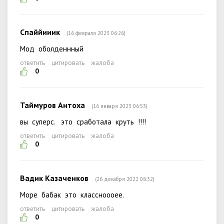
Спаййииик
(16 февраля 2023 06:26)
Мод оболденнный
ответить
цитировать
жалоба
0
Таймуров Антоха
(16 января 2023 06:53)
вы суперс. это сработала круть !!!!
ответить
цитировать
жалоба
0
Вадик Казаченков
(26 декабря 2022 08:32)
Море бабак это классноооее.
ответить
цитировать
жалоба
0