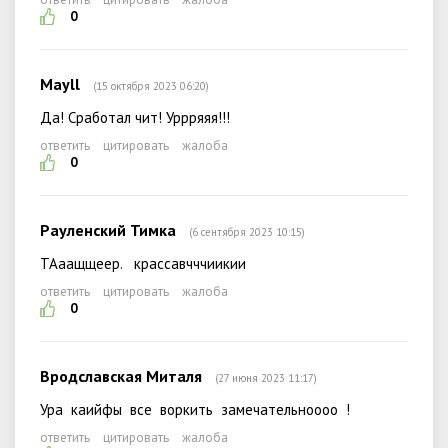
0
Mayll
(15 октября 2023 06:20)
Да! Сработал чит! Уррряяя!!!
ответить
цитировать
жалоба
0
Рауленский Тимка
(6 сентября 2023 10:15)
ТАаащщеер. крассавчччиикии
ответить
цитировать
жалоба
0
Вродславская Миталя
(27 июня 2023 11:17)
Ура каийфы все воркить замечательноооо !
ответить
цитировать
жалоба