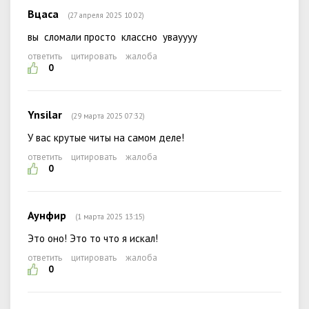
Вцаса
(27 апреля 2025 10:02)
вы сломали просто классно увауууу
ответить
цитировать
жалоба
0
Ynsilar
(29 марта 2025 07:32)
У вас крутые читы на самом деле!
ответить
цитировать
жалоба
0
Аунфир
(1 марта 2025 13:15)
Это оно! Это то что я искал!
ответить
цитировать
жалоба
0