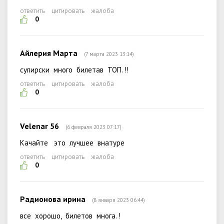
ответить
цитировать
жалоба
0
Айлерия Марта
(7 марта 2023 13:14)
супирски много билетав ТОП. !!
ответить
цитировать
жалоба
0
Velenar 56
(6 февраля 2023 07:17)
Качайте это лучшее внатуре
ответить
цитировать
жалоба
0
Радионова ирина
(8 января 2023 06:44)
все хорошо, билетов многа. !