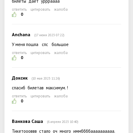
билеты даёт уррраааа
ответить
цитировать
жалоба
0
Anchana
(17 июня 2023 07:22)
У меня пошла спс большое
ответить
цитировать
жалоба
0
Доксик
(10 мая 2023 11:26)
спасиб билетав максимум. !
ответить
цитировать
жалоба
0
Ванкова Саша
(6 апреля 2023 10:40)
Тикетоооввв стало оч много иммббббаааааааааа.