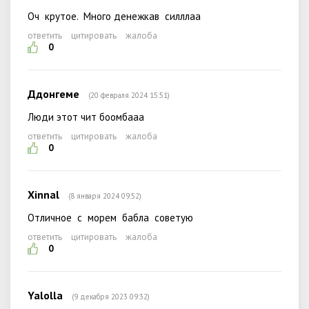
Оч крутое. Много денежкав силллаа
ответить
цитировать
жалоба
0
Ддонгеме
(20 февраля 2024 15:51)
Люди этот чит боомбааа
ответить
цитировать
жалоба
0
Xinnal
(8 января 2024 09:52)
Отличное с морем бабла советую
ответить
цитировать
жалоба
0
Yalolla
(9 декабря 2023 09:32)