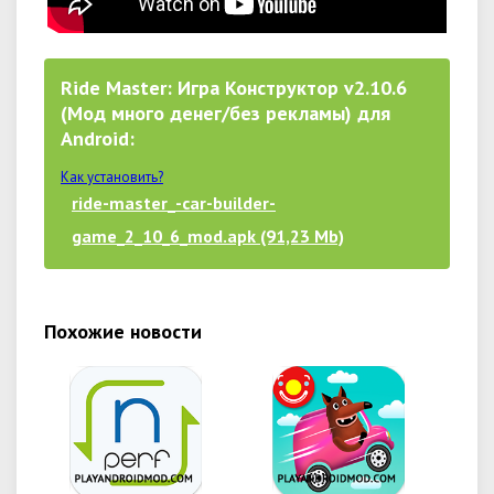
Ride Master: Игра Конструктор v2.10.6
(Мод много денег/без рекламы) для
Android:
Как установить?
ride-master_-car-builder-
game_2_10_6_mod.apk (91,23 Mb)
Похожие новости