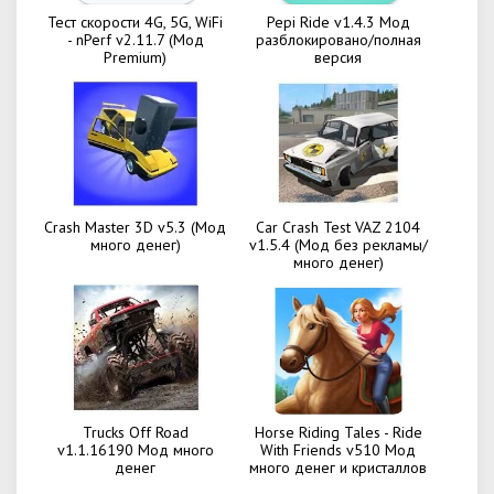
Тест скорости 4G, 5G, WiFi
Pepi Ride v1.4.3 Мод
- nPerf v2.11.7 (Мод
разблокировано/полная
Premium)
версия
Crash Master 3D v5.3 (Мод
Car Crash Test VAZ 2104
много денег)
v1.5.4 (Мод без рекламы/
много денег)
Trucks Off Road
Horse Riding Tales - Ride
v1.1.16190 Мод много
With Friends v510 Мод
денег
много денег и кристаллов