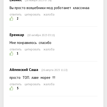
(18 ноября 2023 07:38)
Вы просто волшебники мод роботаиет классннаа
ответить
цитировать
жалоба
2
Ереикар
(10 октября 2023 03:11)
Мне понравилось спасибо
ответить
цитировать
жалоба
1
Айлевский Саша
(26 августа 2023 11:22)
просто ТОП. лаве морее !!!
ответить
цитировать
жалоба
5