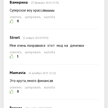
Вамерина
(27 февраля 2024 22:35)
Суперское воу крассавыыыы
ответить
цитировать
жалоба
0
Strorl
(5 января 2024 09:35)
Мне очень понравился этот мод на денежки
ответить
цитировать
жалоба
1
Mamavia
(4 декабря 2023 22:21)
Это крута, много финансав
ответить
цитировать
жалоба
0
Еионес