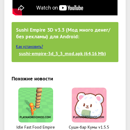
Sushi Empire 3D v3.3 (Мод много денег/
без рекламы) для Android:
Как установить?
sushi-empire-3d_3_3_mod.apk (64,16 Mb)
Похожие новости
Idle Fast Food Empire
Суши-бар Кумы v1.5.5