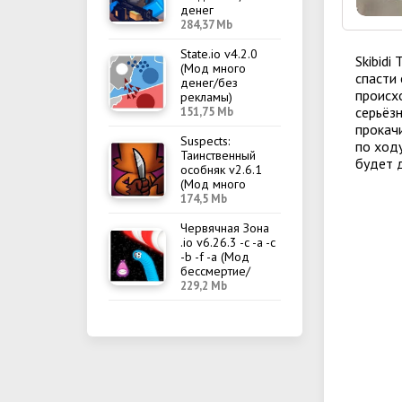
денег
284,37 Mb
State.io v4.2.0
Skibidi
(Мод много
спасти 
денег/без
происх
рекламы)
серьёз
151,75 Mb
прокач
Suspects:
по ходу
Таинственный
будет 
особняк v2.6.1
(Мод много
денег/меню)
174,5 Mb
Червячная Зона
.io v6.26.3 -c -a -c
-b -f -a (Мод
бессмертие/
меню)
229,2 Mb