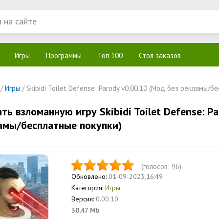
Игры
Программы
Топ 100
Стол заказов
/
Игры
/ Skibidi Toilet Defense: Parody v0.00.10 (Мод без рекламы/б
ть взломанную игру Skibidi Toilet Defense: P
амы/бесплатные покупки)
(голосов:
96
)
Обновлено:
01-09-2023,16:49
Категория:
Игры
Версия:
0.00.10
30,47 Mb