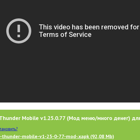
Thunder Mobile v1.25.0.77 (Мод меню/много денег) для
становить?
-thunder-mobile-v1-25-0-77-mod-.xapk (92,08 Mb)