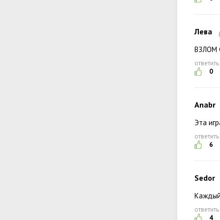
Лева
ВЗЛОМ С
ответить
0
Anabr
Эта игр
ответить
6
Sedor
Каждый 
ответить
4