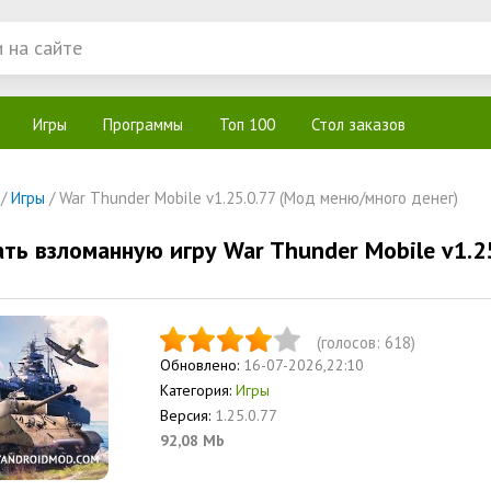
Игры
Программы
Топ 100
Стол заказов
/
Игры
/ War Thunder Mobile v1.25.0.77 (Мод меню/много денег)
ать взломанную игру War Thunder Mobile v1.2
(голосов:
618
)
Обновлено:
16-07-2026,22:10
Категория:
Игры
Версия:
1.25.0.77
92,08 Mb