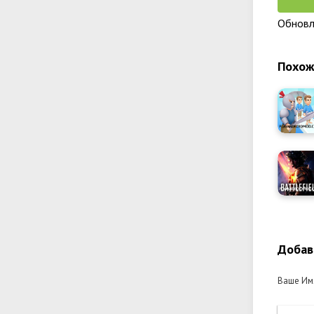
Обновл
Похож
Добав
Ваше Им