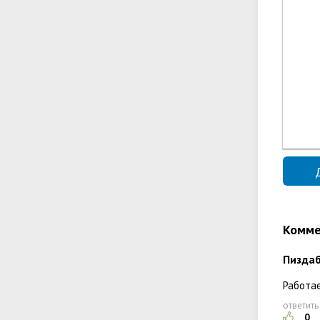
Комме
Пизда
Работае
ответить
0