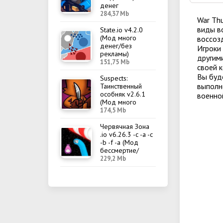
денег
284,37 Mb
War Thu
виды во
State.io v4.2.0
(Мод много
воссоз
денег/без
Игроки 
рекламы)
другим
151,75 Mb
своей 
Вы буд
Suspects:
выполн
Таинственный
особняк v2.6.1
военно
(Мод много
денег/меню)
174,5 Mb
Червячная Зона
.io v6.26.3 -c -a -c
-b -f -a (Мод
бессмертие/
меню)
229,2 Mb