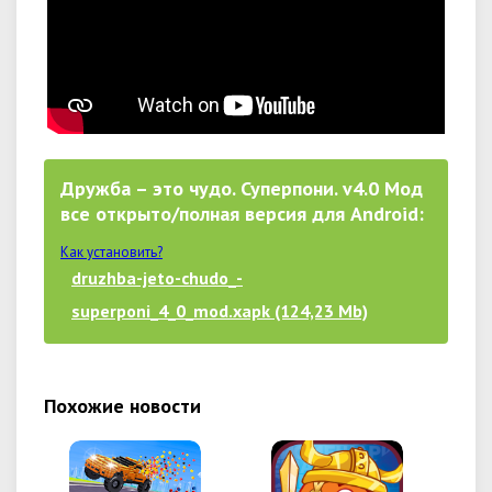
Дружба – это чудо. Суперпони. v4.0 Мод
все открыто/полная версия для Android:
Как установить?
druzhba-jeto-chudo_-
superponi_4_0_mod.xapk (124,23 Mb)
Похожие новости