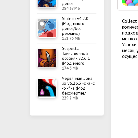
денег
284,37 Mb
State.io v4.2.0
Collec
(Мод много
количе
денег/без
подход
рекламы)
метко с
151,75 Mb
Успехи
Suspects:
месяц, 
Таинственный
осущес
особняк v2.6.1
(Мод много
денег/меню)
174,5 Mb
Червячная Зона
.io v6.26.3 -c -a -c
-b -f -a (Мод
бессмертие/
меню)
229,2 Mb