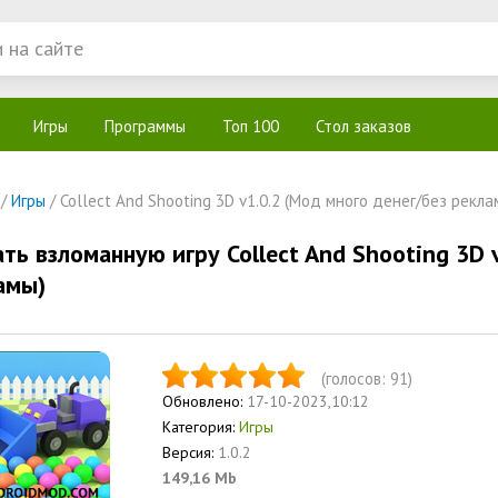
Игры
Программы
Топ 100
Стол заказов
/
Игры
/ Collect And Shooting 3D v1.0.2 (Мод много денег/без рекла
ть взломанную игру Collect And Shooting 3D 
амы)
(голосов:
91
)
Обновлено:
17-10-2023,10:12
Категория:
Игры
Версия:
1.0.2
149,16 Mb