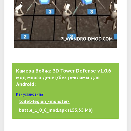
Камера Война: 3D Tower Defense v1.0.6
мод много денег/без рекламы для
Android:
Как установить?
toilet-legion_-monster-
battle_1_0_6_mod.apk (153,35 Mb)