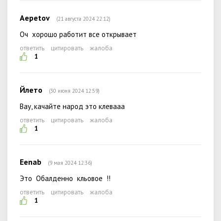
Aepetov
(21 августа 2024 22:12)
Оч хорошо работит все открывает
ответить
цитировать
жалоба
1
Йлето
(30 июня 2024 12:59)
Вау, качайте народ это клевааа
ответить
цитировать
жалоба
1
Eenab
(9 мая 2024 12:36)
Это Обалденно кльовое !!
ответить
цитировать
жалоба
1