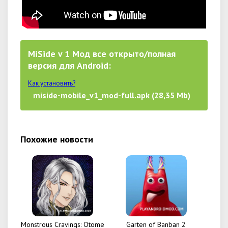
MiSide v 1 Мод все открыто/полная
версия для Android:
Как установить?
miside-mobile_v1_mod-full.apk (28,35 Mb)
Похожие новости
Monstrous Cravings: Otome
Garten of Banban 2