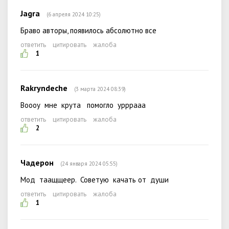
Jagra
(6 апреля 2024 10:25)
Браво авторы, появилось абсолютно все
ответить
цитировать
жалоба
1
Rakryndeche
(3 марта 2024 08:39)
Воооу мне крута помогло урррааа
ответить
цитировать
жалоба
2
Чадерон
(24 января 2024 05:55)
Мод таащщеер. Советую качать от души
ответить
цитировать
жалоба
1