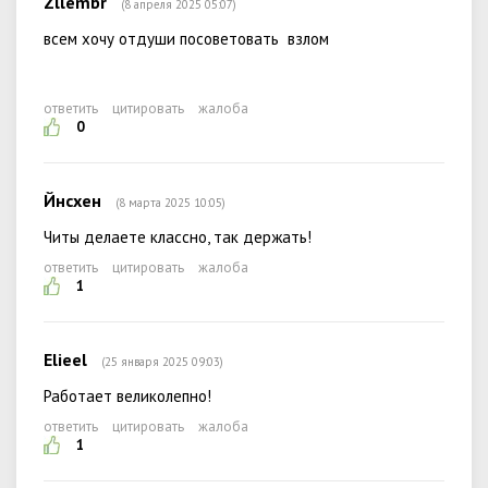
Zllembr
(8 апреля 2025 05:07)
всем хочу отдуши посоветовать взлом
ответить
цитировать
жалоба
0
Йнсхен
(8 марта 2025 10:05)
Читы делаете классно, так держать!
ответить
цитировать
жалоба
1
Elieel
(25 января 2025 09:03)
Работает великолепно!
ответить
цитировать
жалоба
1