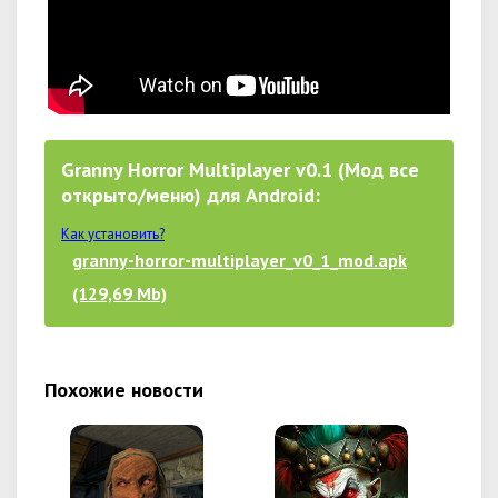
Granny Horror Multiplayer v0.1 (Мод все
открыто/меню) для Android:
Как установить?
granny-horror-multiplayer_v0_1_mod.apk
(129,69 Mb)
Похожие новости