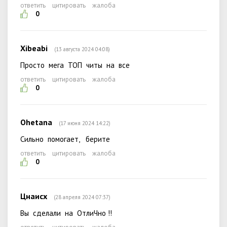
ответить
цитировать
жалоба
0
Xibeabi
(13 августа 2024 04:08)
Просто мега ТОП читы на все
ответить
цитировать
жалоба
0
Ohetana
(17 июня 2024 14:22)
Сильно помогает, берите
ответить
цитировать
жалоба
0
Цнаисх
(28 апреля 2024 07:37)
Вы сделали на ОтлиЧно !!