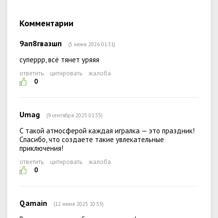
Комментарии
9ап8гвазшп
(5 июня 2026 01:31)
суперрр, всё тянет уряяя
ответить
цитировать
жалоба
0
Umag
(9 сентября 2025 01:55)
С такой атмосферой каждая игралка — это праздник!
Спасибо, что создаете такие увлекательные
приключения!
ответить
цитировать
жалоба
0
Qamain
(12 июня 2025 10:53)