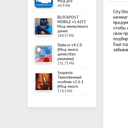
Мод pro
60,9 Mb
City Sh
начина
BLOCKPOST
MOBILE v1.42F3
продум
Мод меню/много
чтобы 
денег
свои п
284,37 Mb
подбир
Еще од
State.io v4.2.0
забыва
(Мод много
денег/без
рекламы)
151,75 Mb
Suspects:
Таинственный
особняк v2.6.1
(Мод много
денег/меню)
174,5 Mb