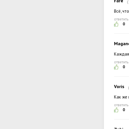
Fare
(
Всё, чт
ответить
0
Magan
Каждая 
ответить
0
Voris
Как же 
ответить
0