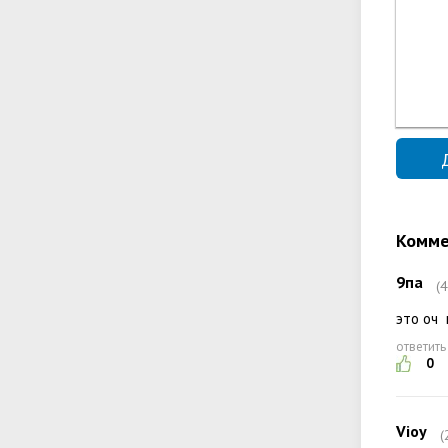
Комме
9па
(
это оч
ответить
0
Vioy
(