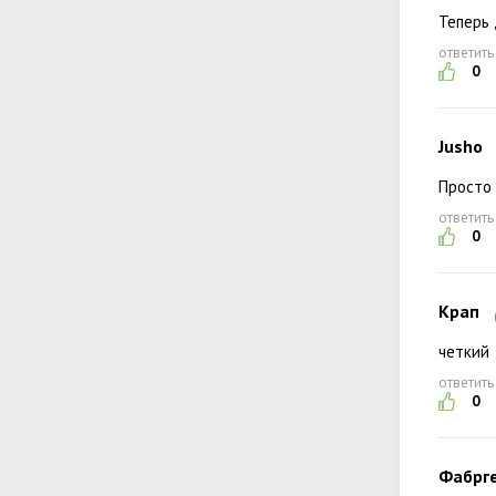
Теперь 
ответить
0
Jusho
Просто 
ответить
0
Крап
четкий
ответить
0
Фабрг