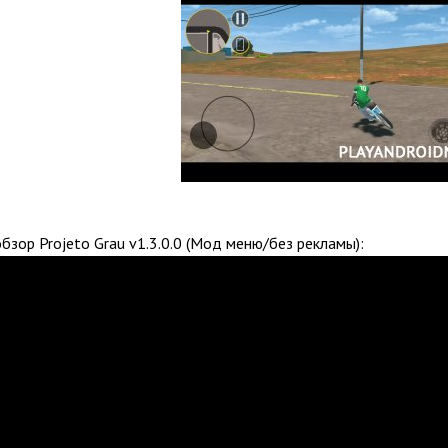
зор Projeto Grau v1.3.0.0 (Мод меню/без рекламы):