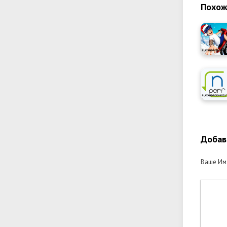
Похож
Добав
Ваше Им