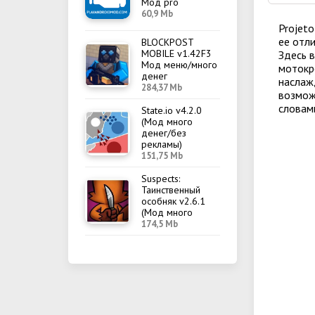
Мод pro
60,9 Mb
Projeto
ее отли
BLOCKPOST
MOBILE v1.42F3
Здесь 
Мод меню/много
мотокр
денег
наслажд
284,37 Mb
возможн
словам
State.io v4.2.0
(Мод много
денег/без
рекламы)
151,75 Mb
Suspects:
Таинственный
особняк v2.6.1
(Мод много
денег/меню)
174,5 Mb