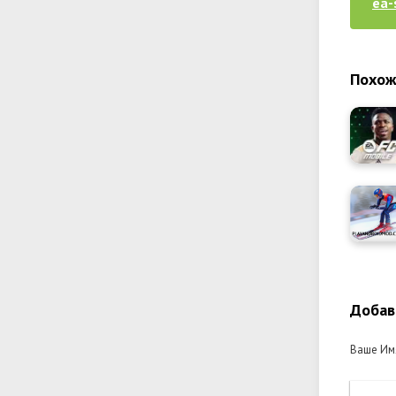
ea-
Похож
Добав
Ваше Им