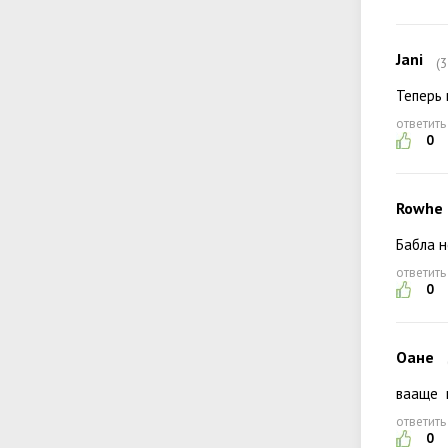
Jani
(
Теперь 
ответить
0
Rowhe
Бабла н
ответить
0
Оане
вааще 
ответить
0