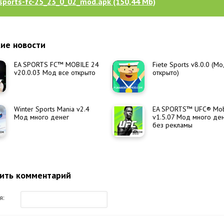
sports-fc-25_23_0_02_mod.apk (150,44 Mb)
ие новости
EA SPORTS FC™ MOBILE 24
Fiete Sports v8.0.0 (М
v20.0.03 Мод все открыто
открыто)
Winter Sports Mania v2.4
EA SPORTS™ UFC® Mob
Мод много денег
v1.5.07 Мод много де
без рекламы
ить комментарий
я: