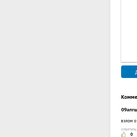
Комме
09апг
взлом о
ответить
0