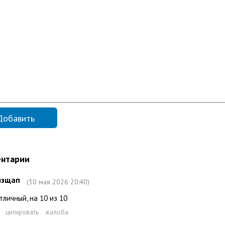
нтарии
шзщап
(30 мая 2026 20:40)
тличный, на 10 из 10
цитировать
жалоба