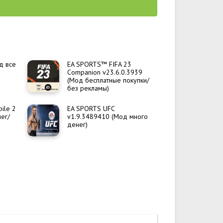
од все
EA SPORTS™ FIFA 23
Companion v23.6.0.3939
(Мод бесплатные покупки/
без рекламы)
ile 2
EA SPORTS UFC
нег/
v1.9.3489410 (Мод много
денег)