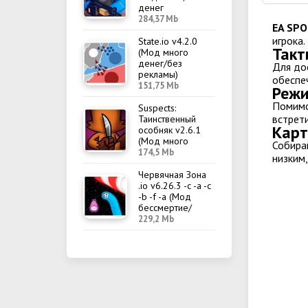
денег
284,37 Mb
EA SPO
игрока.
State.io v4.2.0
Такт
(Мод много
денег/без
Для до
рекламы)
обеспе
151,75 Mb
Реж
Помимо
Suspects:
встрет
Таинственный
Карт
особняк v2.6.1
(Мод много
Собира
денег/меню)
174,5 Mb
низким
Червячная Зона
.io v6.26.3 -c -a -c
-b -f -a (Мод
бессмертие/
меню)
229,2 Mb