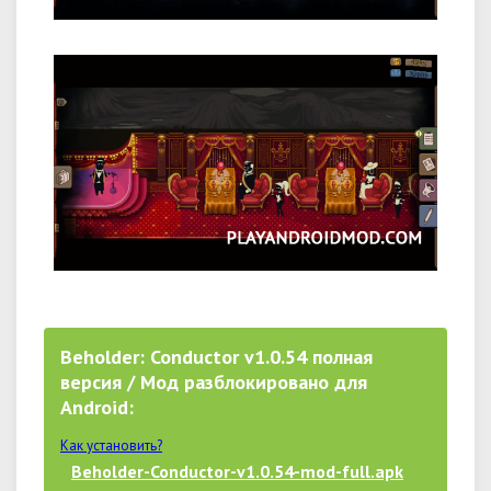
Beholder: Conductor v1.0.54 полная
версия / Мод разблокировано для
Android:
Как установить?
Beholder-Conductor-v1.0.54-mod-full.apk