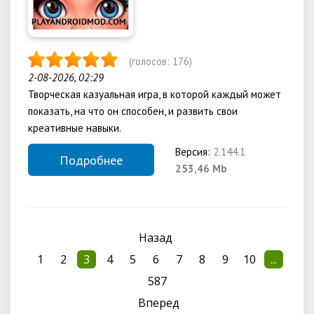
(голосов:
176
)
2-08-2026, 02:29
Творческая казуальная игра, в которой каждый может
показать, на что он способен, и развить свои
креативные навыки.
Версия:
2.144.1
Подробнее
253,46 Mb
Назад
1
2
3
4
5
6
7
8
9
10
...
587
Вперед