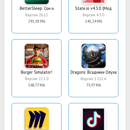
BetterSleep: Сон и
State.io v4.3.0 (Мод
Версия: 26.12
Версия: 4.3.0
291,58 Mb
141,24 Mb
Burger Simulator!
Dragons: Всадники Олуха
Версия: 22.1.0
Версия: 1.111.6
148,77 Mb
73,97 Mb