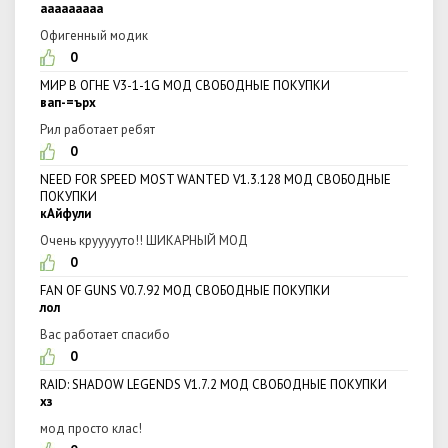
ааааааааа
Офигенный модик
0
МИР В ОГНЕ V3-1-1G МОД СВОБОДНЫЕ ПОКУПКИ
вап-=ърх
Рил работает ребят
0
NEED FOR SPEED MOST WANTED V1.3.128 МОД СВОБОДНЫЕ
ПОКУПКИ
кАйфули
Очень круууууто!! ШИКАРНЫЙ МОД
0
FAN OF GUNS V0.7.92 МОД СВОБОДНЫЕ ПОКУПКИ
лол
Вас работает спасибо
0
RAID: SHADOW LEGENDS V1.7.2 МОД СВОБОДНЫЕ ПОКУПКИ
хз
мод просто клас!