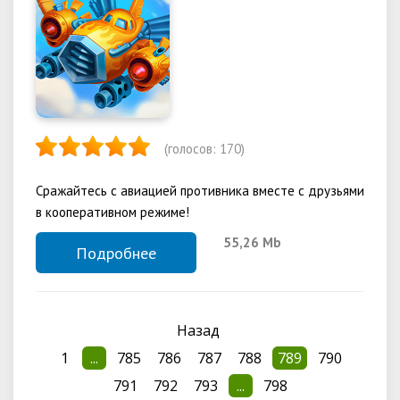
(голосов:
170
)
Сражайтесь с авиацией противника вместе с друзьями
в кооперативном режиме!
55,26 Mb
Подробнее
Назад
1
...
785
786
787
788
789
790
791
792
793
...
798