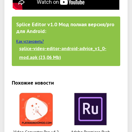
Splice Editor v1.0 Мод полная версия/pro
для Android:
Как установить?
splice-video-editor-android-advice_v1_0-
mod.apk (23,06 Mb)
Похожие новости