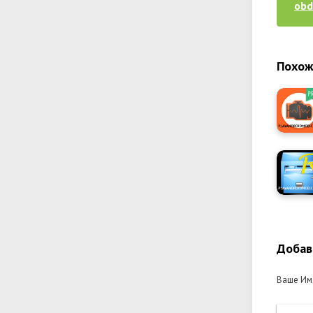
obd
Похож
Добав
Ваше Им