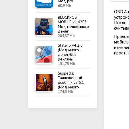
Мод pro
60,9 Mb
OBD Au
устрой
BLOCKPOST
MOBILE v1.42F3
После 
Мод меню/много
считыв
денег
284,37 Mb
Прилож
мобиль
State.io v4.2.0
измене
(Мод много
просты
денег/без
рекламы)
151,75 Mb
Suspects:
Таинственный
особняк v2.6.1
(Мод много
денег/меню)
174,5 Mb