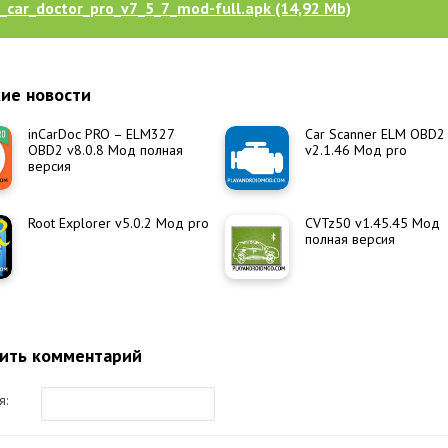
_car_doctor_pro_v7_5_7_mod-full.apk (14,92 Mb)
ие новости
inCarDoc PRO – ELM327
Car Scanner ELM OBD2
OBD2 v8.0.8 Мод полная
v2.1.46 Мод pro
версия
Root Explorer v5.0.2 Мод pro
CVTz50 v1.45.45 Мод
полная версия
ить комментарий
я: