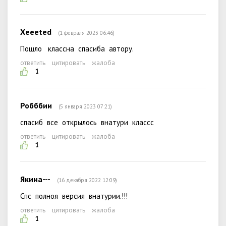
Xеееted
(1 февраля 2023 06:46)
Пошло классна спасиба автору.
ответить
цитировать
жалоба
1
Робббии
(5 января 2023 07:21)
спасиб все открылось внатури классс
ответить
цитировать
жалоба
1
Якина---
(16 декабря 2022 12:09)
Спс полноя версия внатурии.!!!
ответить
цитировать
жалоба
1