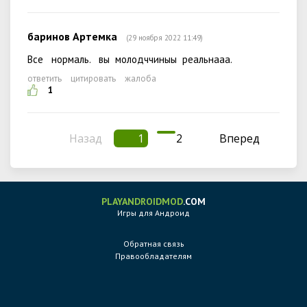
баринов Артемка
(29 ноября 2022 11:49)
Все нормаль. вы молодччиныы реальнааа.
ответить
цитировать
жалоба
1
Назад
1
2
Вперед
PLAYANDROIDMOD
.COM
Игры для Андроид
Обратная связь
Правообладателям