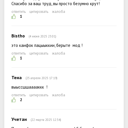
Спасибо за ваш труд, вы просто безумно крут!
ответить
цитировать
жалоба
1
Bistho
(4 июня 2025 23:01)
это каифок пацыыккии, берыте мод !
ответить
цитировать
жалоба
1
Тена
(25 апреля 2025 17:19)
выыссшшааааккк !
ответить
цитировать
жалоба
2
Учетан
(22 марта 2025 12:34)