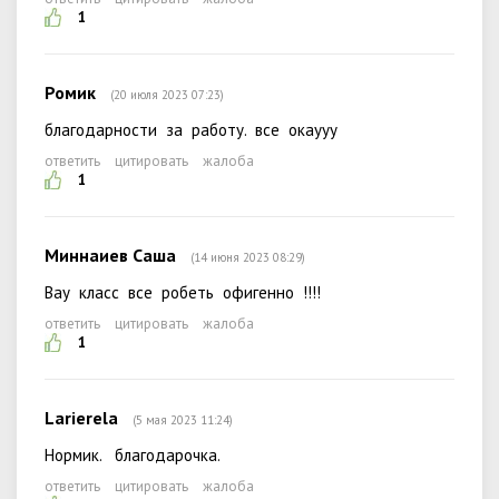
1
Ромик
(20 июля 2023 07:23)
благодарности за работу. все окаууу
ответить
цитировать
жалоба
1
Миннаиев Саша
(14 июня 2023 08:29)
Вау класс все робеть офигенно !!!!
ответить
цитировать
жалоба
1
Larierela
(5 мая 2023 11:24)
Нормик. благодарочка.
ответить
цитировать
жалоба