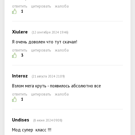
ответить
цитировать
жалоба
1
Xiulere
(12 сентября 2024 19:46)
Я очень доволен что тут скачал!
ответить
цитировать
жалоба
3
Interoz
(21 августа 2024 21:09)
Взлом мега круть - появилось абсолютно все
ответить
цитировать
жалоба
1
Undises
(8 июня 2024 09:08)
Мод супер класс !!!