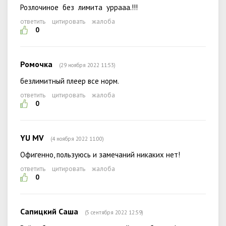
Розлочиное без лимита уррааа.!!!
ответить
цитировать
жалоба
0
Ромочка
(29 ноября 2022 11:53)
безлимитный плеер все норм.
ответить
цитировать
жалоба
0
YU MV
(4 ноября 2022 11:00)
Офигенно, пользуюсь и замечаний никаких нет!
ответить
цитировать
жалоба
0
Сапицкий Саша
(5 сентября 2022 12:59)