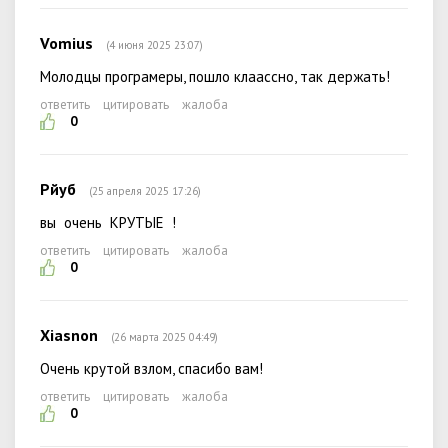
Vomius
(4 июня 2025 23:07)
Молодцы програмеры, пошло клаассно, так держать!
ответить
цитировать
жалоба
0
Рйуб
(25 апреля 2025 17:26)
вы очень КРУТЫЕ !
ответить
цитировать
жалоба
0
Xiasnon
(26 марта 2025 04:49)
Очень крутой взлом, спасибо вам!
ответить
цитировать
жалоба
0