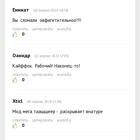
Еиннат
(20 апреля 2024 14:59)
Вы сломали овфигетительноо!!!!
ответить
цитировать
жалоба
0
Оанндр
(17 апреля 2024 17:05)
Кайффок. Рабочий! Наконец-то!
ответить
цитировать
жалоба
0
Xticl
(10 апреля 2024 15:50)
Мод мега таащщеер - раскрывает внатуре
ответить
цитировать
жалоба
0