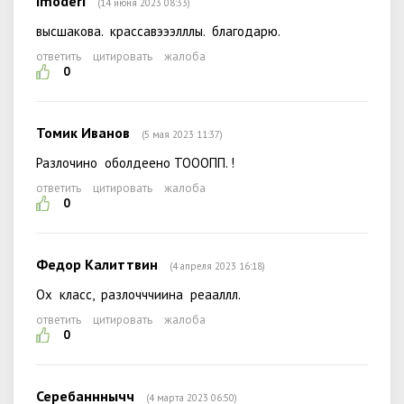
Imoderi
(14 июня 2023 08:33)
высшакова. крассавэээлллы. благодарю.
ответить
цитировать
жалоба
0
Томик Иванов
(5 мая 2023 11:37)
Разлочино оболдеено ТОООПП. !
ответить
цитировать
жалоба
0
Федор Калиттвин
(4 апреля 2023 16:18)
Ох класс, разлочччиина реааллл.
ответить
цитировать
жалоба
0
Серебанннычч
(4 марта 2023 06:50)