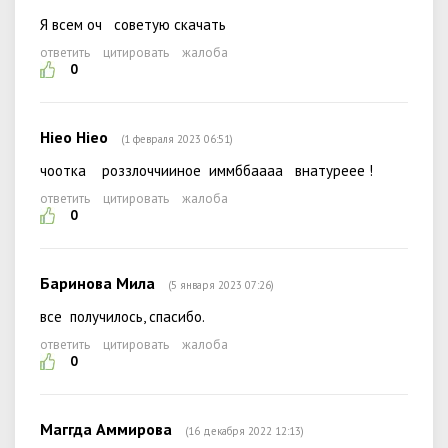
Я всем оч советую скачать
ответить
цитировать
жалоба
0
Hieo Hieo
(1 февраля 2023 06:51)
чоотка роззлоччииное иммббаааа внатуреее !
ответить
цитировать
жалоба
0
Баринова Мила
(5 января 2023 07:26)
все получилось, спасибо.
ответить
цитировать
жалоба
0
Маггда Аммирова
(16 декабря 2022 12:13)