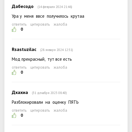
Дабесодо
(14 февраля 2024 21:46)
Ура у меня ввсе получилось крутаа
ответить
цитировать
жалоба
0
Rsastuzilac
(28 января 2024 12:51)
Мод прекрасный, тут все есть
ответить
цитировать
жалоба
0
Дхахиа
(31 декабря 2023 08:40)
Разблокировали на оценку ПЯТЬ
ответить
цитировать
жалоба
0