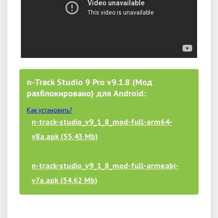
n-Track Studio 9 Pro v9.1.8 (Мод
разблокировано) для Android:
Как установить?
n-track-studio_v9_1_8_mod-full-arm64-
v8a.apk (55,43 Mb)
n-track-studio_v9_1_8_mod-full-armeabi-
v7a.apk (54,62 Mb)