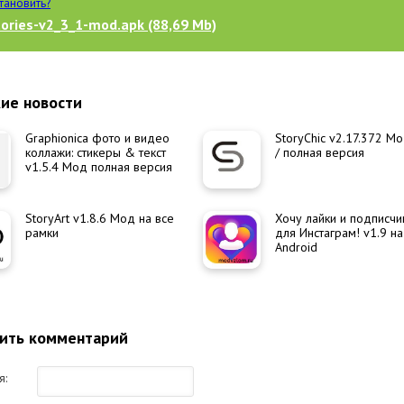
становить?
tories-v2_3_1-mod.apk (88,69 Mb)
ие новости
Graphionica фото и видео
StoryChic v2.17.372 М
коллажи: стикеры & текст
/ полная версия
v1.5.4 Мод полная версия
StoryArt v1.8.6 Мод на все
Хочу лайки и подписчи
рамки
для Инстаграм! v1.9 на
Android
ить комментарий
я: