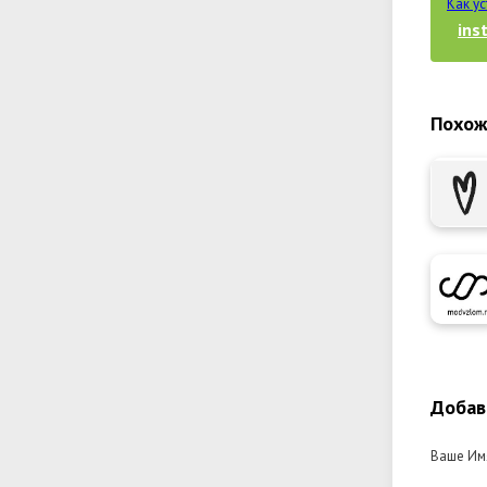
Как у
ins
Похож
Добав
Ваше Им