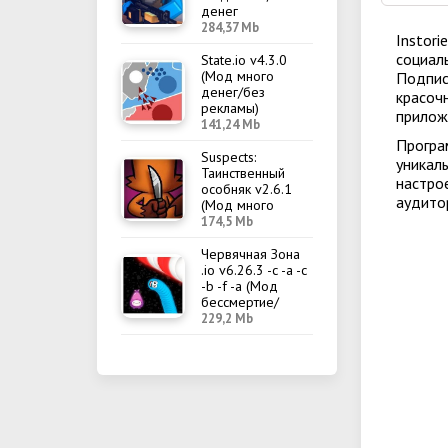
денег
284,37 Mb
Instor
социал
State.io v4.3.0
(Мод много
Подпис
денег/без
красоч
рекламы)
прилож
141,24 Mb
Програ
Suspects:
уникал
Таинственный
настро
особняк v2.6.1
аудито
(Мод много
денег/меню)
174,5 Mb
Червячная Зона
.io v6.26.3 -c -a -c
-b -f -a (Мод
бессмертие/
меню)
229,2 Mb