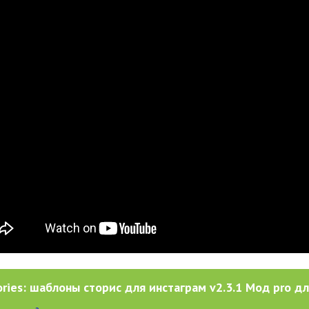
ories: шаблоны сторис для инстаграм v2.3.1 Мод pro дл