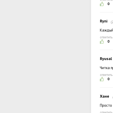
0
Ryni
(
Каждый 
ответить
0
Ryusal
Читка п
ответить
0
Хане
Просто
ответить