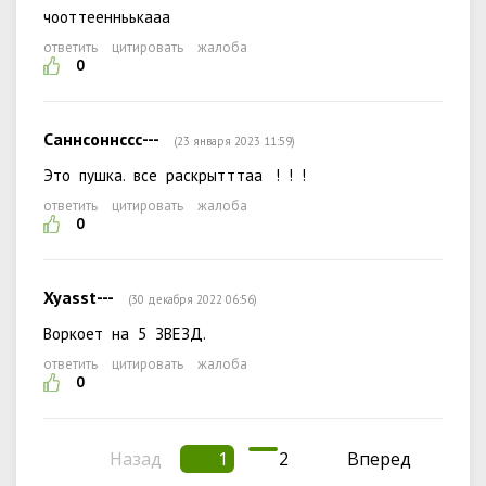
чооттеенньькааа
ответить
цитировать
жалоба
0
Саннсоннссс---
(23 января 2023 11:59)
Это пушка. все раскрытттаа ! ! !
ответить
цитировать
жалоба
0
Xyasst---
(30 декабря 2022 06:56)
Воркоет на 5 ЗВЕЗД.
ответить
цитировать
жалоба
0
Назад
1
2
Вперед