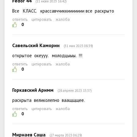
Fedor 44
(11 июля 2023 16:42)
Все КЛАСС. крассавччиккиииииии все раскрыто
ответить
цитировать
жалоба
0
Савельский Каморин
(31 мая 2023 08:39)
открытое океууу. молодцыыы. !!!
ответить
цитировать
жалоба
0
Горкавский Аримм
(28 апреля 2023 15:37)
раскрыта великолепно ваащщщее.
ответить
цитировать
жалоба
0
Мирнаев Саша
(27 марта 2023 06:29)