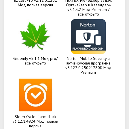
EZCast Pro v2.11.0.1261
TickTick: Менеджер задач,
Мод полная версия
Органайзер и Календарь
v8.1.3.2 Мод Premium /
все открыто
Greenify v5.1.1 Мод pro/
Norton Mobile Security и
все открыто
антивирусная программа
v5.122.0.250917808 Мод
Premium
Sleep Cycle alarm clock
v3.12.1.4924 Мод полная
версия