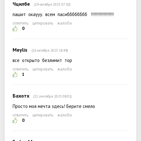
Чцилбе
(29 октября 2023 07:10)
пашит окаууу. всем пасибббббббб !!!!!!!!!!!!!!!!!!
ответить
цитировать
жалоба
0
Meylis
(16 октября 2023 18:49)
все открыто безлимит тор
ответить
цитировать
жалоба
1
Бахотх
(22 сентября 2023 08:01)
Просто моя мечта здесь! Берите смело
ответить
цитировать
жалоба
0