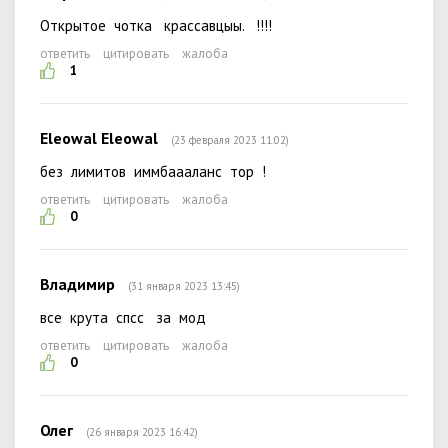
Открытое чотка крассавцыы. !!!!
ответить
цитировать
жалоба
1
Eleowal Eleowal
(23 февраля 2023 11:02)
без лимитов иммбаааланс тор !
ответить
цитировать
жалоба
0
Владимир
(31 января 2023 13:45)
все крута спсс за мод
ответить
цитировать
жалоба
0
Олег
(26 января 2023 16:42)