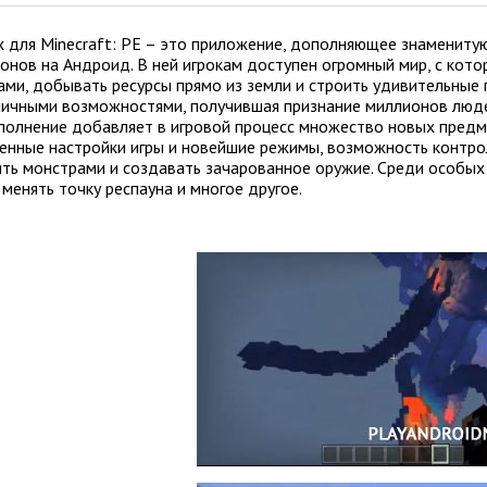
x для Minecraft: PE – это приложение, дополняющее знаменит
онов на Андроид. В ней игрокам доступен огромный мир, с ко
ами, добывать ресурсы прямо из земли и строить удивительные п
ничными возможностями, получившая признание миллионов люде
полнение добавляет в игровой процесс множество новых предм
енные настройки игры и новейшие режимы, возможность контрол
ять монстрами и создавать зачарованное оружие. Среди особы
 менять точку респауна и многое другое.