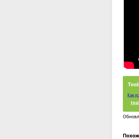
Tool
Как у
too
Обновл
Похож