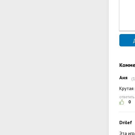
Комме
Аня
(
Крутая 
ответить
0
Drilef
Эта игр