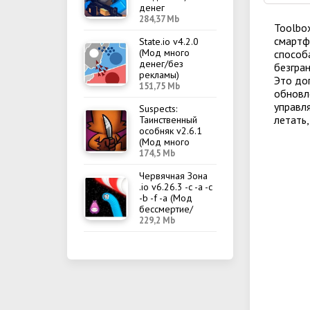
денег
284,37 Mb
Toolbo
смартф
State.io v4.2.0
(Мод много
способ
денег/без
безгра
рекламы)
Это до
151,75 Mb
обновл
управл
Suspects:
летать,
Таинственный
особняк v2.6.1
(Мод много
денег/меню)
174,5 Mb
Червячная Зона
.io v6.26.3 -c -a -c
-b -f -a (Мод
бессмертие/
меню)
229,2 Mb