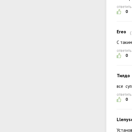
ответить
0
Ereo
(
С таким
ответить
0
Тилдо
все суп
ответить
0
Llenys
Установ