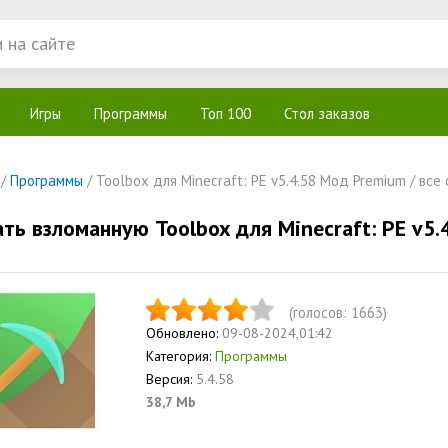
Игры
Программы
Топ 100
Стол заказов
/
Программы
/ Toolbox для Minecraft: PE v5.4.58 Мод Premium / все
ать взломанную Toolbox для Minecraft: PE v5
(голосов:
1663
)
Обновлено:
09-08-2024,01:42
Категория:
Программы
Версия:
5.4.58
38,7 Mb