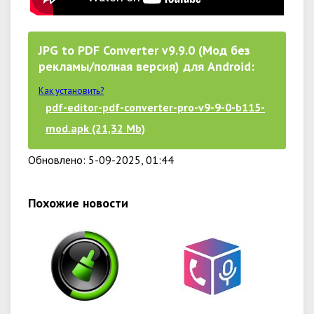
JPG to PDF Converter v9.9.0 (Мод без
рекламы/полная версия) для Android:
Как установить?
pdf-editor-pdf-converter-pro-v9-9-0-b115-
mod.apk (21,32 Mb)
Обновлено: 5-09-2025, 01:44
Похожие новости