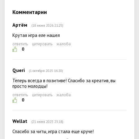
Комментарии
Артём
(18 июня 2026 21:25)
Крутая игра еле нашел
ответить
цитировать
жалоба
0
Queri
(1 октября 2025 16:20)
Теперь всегда в позитиве! Спасибо за креатив, вы
просто молодцы!
ответить
цитировать
жалоба
0
Wellat
(21 июня 2025 23:18)
Спасибо за читы, игра стала еще круче!