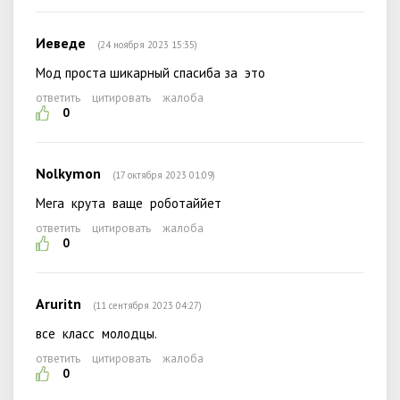
Иеведе
(24 ноября 2023 15:35)
Мод проста шикарный спасиба за это
ответить
цитировать
жалоба
0
Nolkymon
(17 октября 2023 01:09)
Мега крута ваще роботаййет
ответить
цитировать
жалоба
0
Aruritn
(11 сентября 2023 04:27)
все класс молодцы.
ответить
цитировать
жалоба
0