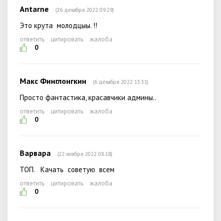
Antarne
(26 декабря 2022 09:29)
Это крута молодцыы. !!
ответить
цитировать
жалоба
0
Макс Финглонгкин
(6 декабря 2022 13:31)
Просто фантастика, красавчики админы..
ответить
цитировать
жалоба
0
Варвара
(22 ноября 2022 08:18)
ТОП. Качать советую всем
ответить
цитировать
жалоба
0