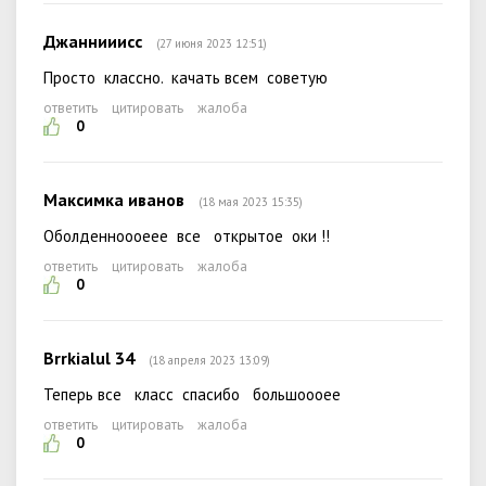
Джаннииисс
(27 июня 2023 12:51)
Просто классно. качать всем советую
ответить
цитировать
жалоба
0
Максимка иванов
(18 мая 2023 15:35)
Оболденноооеее все открытое оки !!
ответить
цитировать
жалоба
0
Brrkialul 34
(18 апреля 2023 13:09)
Теперь все класс спасибо большоооее
ответить
цитировать
жалоба
0