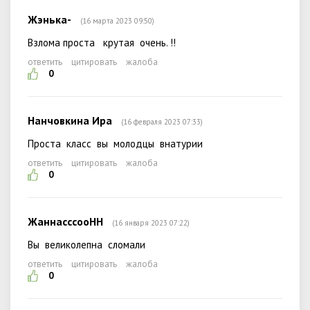
Жэнька-
(16 марта 2023 09:50)
Взлома проста крутая очень. !!
ответить
цитировать
жалоба
0
Нанчовкина Ира
(16 февраля 2023 07:33)
Проста класс вы молодцы внатурии
ответить
цитировать
жалоба
0
ЖаннасссооНН
(16 января 2023 07:22)
Вы великолепна сломали
ответить
цитировать
жалоба
0