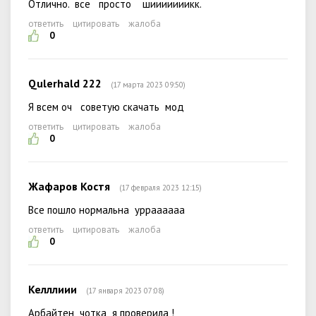
Отлично. все просто шииииииикк.
ответить
цитировать
жалоба
0
Qulerhald 222
(17 марта 2023 09:50)
Я всем оч советую скачать мод
ответить
цитировать
жалоба
0
Жафаров Костя
(17 февраля 2023 12:15)
Все пошло нормальна урраааааа
ответить
цитировать
жалоба
0
Келллиии
(17 января 2023 07:08)
Арбайтен чотка я проверила !