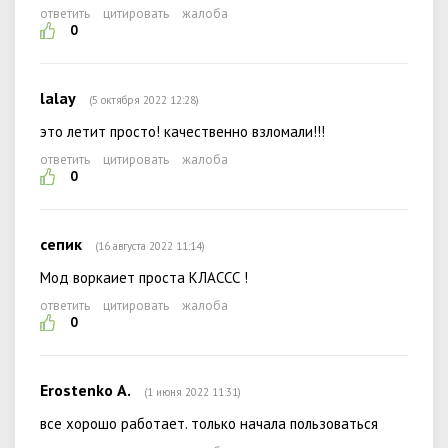
ответить
цитировать
жалоба
0
lalay
(5 октября 2022 12:28)
это летит просто! качественно взломали!!!
ответить
цитировать
жалоба
0
сепик
(16 августа 2022 11:14)
Мод воркаиет проста КЛАССС !
ответить
цитировать
жалоба
0
Erostenko А.
(1 июня 2022 11:31)
все хорошо работает. только начала пользоваться