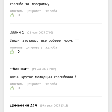
спасибо за программу.
ответить
цитировать
жалоба
0
Эллии 1
(28 июня 2023 07:02)
Люди это класс все робеее норм. !!!!
ответить
цитировать
жалоба
0
--Аленка--
(19 мая 2023 09:06)
очень крутое молодцыы спасибкааа !
ответить
цитировать
жалоба
0
Дэмьеенн 234
(19 апреля 2023 13:18)