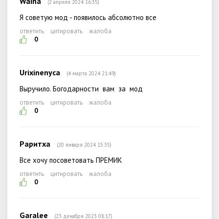
Waina
(2 апреля 2024 16:35)
Я советую мод - появилось абсолютно все
ответить
цитировать
жалоба
0
Urixinenyca
(4 марта 2024 21:49)
Выручило. Богодарности вам за мод
ответить
цитировать
жалоба
0
Раритха
(20 января 2024 15:35)
Все хочу посоветовать ПРЕМИК
ответить
цитировать
жалоба
0
Garalee
(23 декабря 2023 08:17)