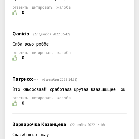
ответить
цитировать
жалоба
0
Qanicip
(27 декабря 2022 06:42)
Сиба всьо роббе.
ответить
цитировать
жалоба
0
Патриссс---
(6 декабря 2022 14:59)
Это кльоооваа!!! сработала крутаа вааащщщее ок
ответить
цитировать
жалоба
0
Варварочка Казанцева
(22 ноября 2022 14:16)
Спасиб всьо окау.