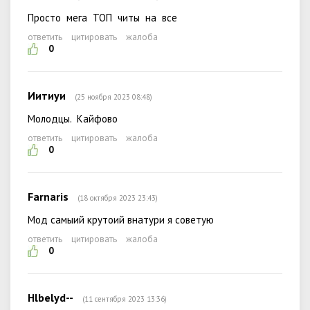
Просто мега ТОП читы на все
ответить
цитировать
жалоба
0
Иитиуи
(25 ноября 2023 08:48)
Молодцы. Кайфово
ответить
цитировать
жалоба
0
Farnaris
(18 октября 2023 23:43)
Мод самыий крутоий внатури я советую
ответить
цитировать
жалоба
0
Hlbelyd--
(11 сентября 2023 13:36)