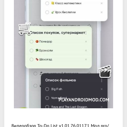
Видеообзор To-Do List v1.01.76.0117.1 Мод pro/