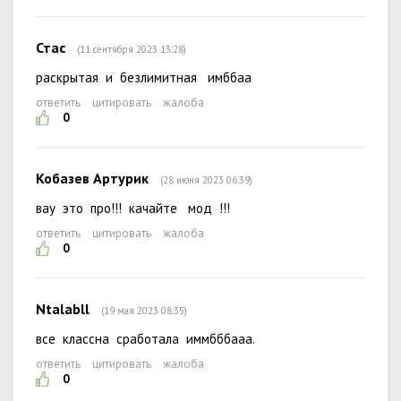
Стас
(11 сентября 2023 13:28)
раскрытая и безлимитная имббаа
ответить
цитировать
жалоба
0
Кобазев Артурик
(28 июня 2023 06:39)
вау это про!!! качайте мод !!!
ответить
цитировать
жалоба
0
Ntalabll
(19 мая 2023 08:35)
все классна сработала иммбббааа.
ответить
цитировать
жалоба
0