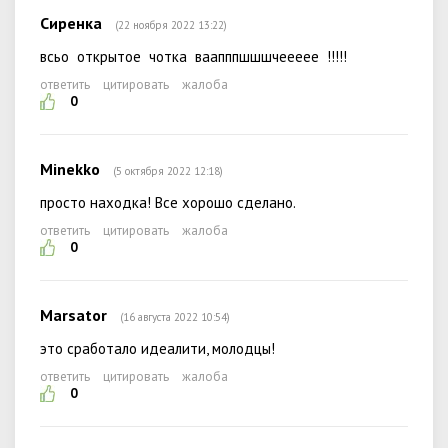
Сиренка
(22 ноября 2022 13:22)
всьо открытое чотка ваапппшшшчеееее !!!!!
ответить
цитировать
жалоба
0
Minekko
(5 октября 2022 12:18)
просто находка! Все хорошо сделано.
ответить
цитировать
жалоба
0
Marsator
(16 августа 2022 10:54)
это сработало идеалити, молодцы!
ответить
цитировать
жалоба
0