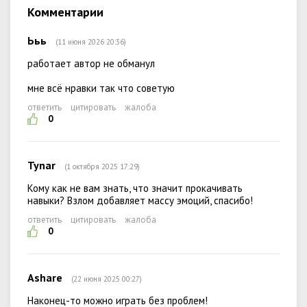
Комментарии
Ььь
(11 июня 2026 20:36)
работает автор не обманул
мне всё нравки так что советую
ответить
цитировать
жалоба
0
Tynar
(1 октября 2025 17:29)
Кому как не вам знать, что значит прокачивать
навыки? Взлом добавляет массу эмоций, спасибо!
ответить
цитировать
жалоба
0
Ashare
(22 июня 2025 00:27)
Наконец-то можно играть без проблем!