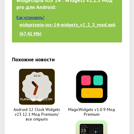
widgetopia iOS 14 : Widgets v2.2.5 Мод
pro для Android:
Как установить?
widgetopia-ios-14-widgets_v2_2_5_mod.apk
(67,41 Mb)
Похожие новости
Android 12 Clock Widgets
MagicWidgets v1.0.9 Мод
v23.12.1 Мод Premium/
Premium
все открыто