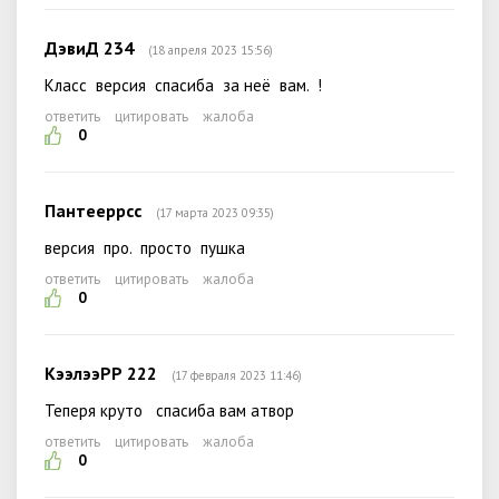
ДэвиД 234
(18 апреля 2023 15:56)
Класс версия спасиба за неё вам. !
ответить
цитировать
жалоба
0
Пантееррсс
(17 марта 2023 09:35)
версия про. просто пушка
ответить
цитировать
жалоба
0
КээлээРР 222
(17 февраля 2023 11:46)
Теперя круто спасиба вам атвор
ответить
цитировать
жалоба
0