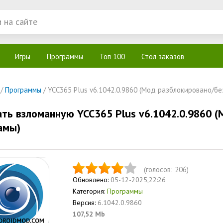
Игры
Программы
Топ 100
Стол заказов
/
Программы
/ YCC365 Plus v6.1042.0.9860 (Мод разблокировано/бе
ать взломанную YCC365 Plus v6.1042.0.9860 
амы)
(голосов:
206
)
Обновлено:
05-12-2025,22:26
Категория:
Программы
Версия:
6.1042.0.9860
107,52 Mb