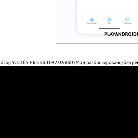
бзор YCC365 Plus v6.1042.0.9860 (Мод разблокировано/без ре