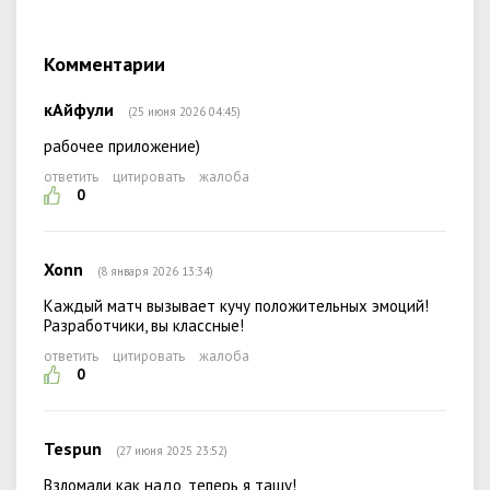
Комментарии
кАйфули
(25 июня 2026 04:45)
рабочее приложение)
ответить
цитировать
жалоба
0
Xonn
(8 января 2026 13:34)
Каждый матч вызывает кучу положительных эмоций!
Разработчики, вы классные!
ответить
цитировать
жалоба
0
Tespun
(27 июня 2025 23:52)
Взломали как надо, теперь я тащу!