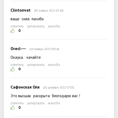
Clintonvat
(30 января 2023 03:18)
ваще сила пасибо
ответить
цитировать
жалоба
0
Orecl----
(19 января 2023 08:54)
Окаука. качайте
ответить
цитировать
жалоба
0
Сафонская Оля
(28 декабря 2022 07:05)
Это высшак раскрыта блогодарю вас !
ответить
цитировать
жалоба
0