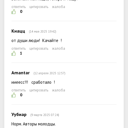
ответить
цитировать
жалоба
0
Кнацц
(14 мая 2025 19:42)
от души люди! Качайте !
ответить
цитировать
жалоба
1
Amantar
(12 апреля 2025 12:57)
ииеесс!!! сработало !
ответить
цитировать
жалоба
0
Уубиар
(9 марта 2025 07:24)
Норм. Авторы молодцы.