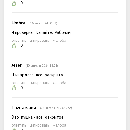
0
Umbre
(16 мая 2024 20:07)
Я проверил. Качайте. Рабочий.
ответить
цитировать
жалоба
0
Jerer
(10 апреля 2024 16:01)
Шикардосс все раскрыто
ответить
цитировать
жалоба
0
Lazilarsana
(28 января 2024 12:59)
Это пушка - все открытое
ответить
цитировать
жалоба