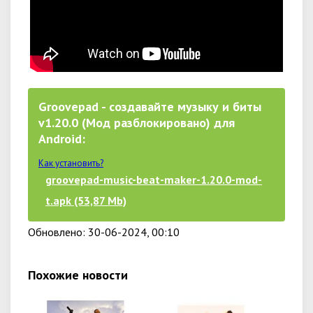
Groovepad - создавайте музыку и биты
v1.20.0 (Мод разблокировано) для
Android:
Как установить?
groovepad-music-beat-maker-1.20.0-mod-
t.apk (53,87 Mb)
Обновлено: 30-06-2024, 00:10
Похожие новости