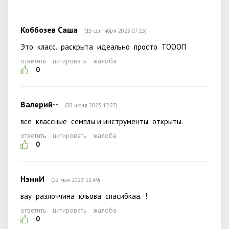
Коббозев Саша
(15 сентября 2023 07:15)
Это класс. раскрыта идеально просто ТОООП
ответить
цитировать
жалоба
0
Валерий--
(30 июня 2023 13:27)
все классные семплы и инструменты открыты.
ответить
цитировать
жалоба
0
НэннИ
(22 мая 2023 12:49)
вау разлоччина кльова спасибкаа. !
ответить
цитировать
жалоба
0