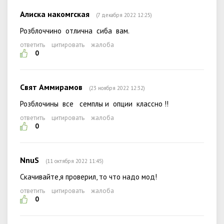
Алиска накомгская
(7 декабря 2022 12:25)
Розблоччино отлична сиба вам.
ответить
цитировать
жалоба
0
Свят Аммирамов
(23 ноября 2022 12:32)
Розблочины все семплы и опции классно !!
ответить
цитировать
жалоба
0
NnuS
(11 октября 2022 11:45)
Скачивайте,я проверил, то что надо мод!
ответить
цитировать
жалоба
0