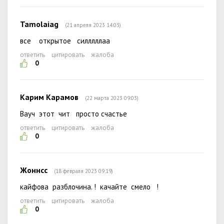
Tamolaiag
(21 апреля 2023 14:03)
все открытое силллллаа
ответить
цитировать
жалоба
0
Карим Карамов
(22 марта 2023 09:03)
Вауч этот чит просто счастье
ответить
цитировать
жалоба
0
Жоннсс
(18 февраля 2023 09:19)
кайфова разблочина. ! качайте смело !
ответить
цитировать
жалоба
0