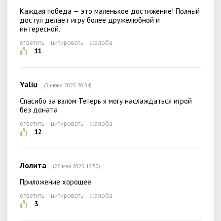
Каждая победа — это маленькое достижение! Полный
доступ делает игру более дружелюбной и
интересной.
ответить
цитировать
жалоба
11
Yaliu
(5 июня 2025 20:34)
Спасибо за взлом Теперь я могу наслаждаться игрой
без доната
ответить
цитировать
жалоба
12
Лолита
(22 мая 2025 12:50)
Приложение хорошее
ответить
цитировать
жалоба
3