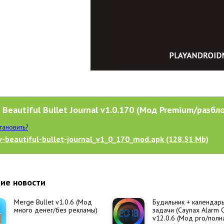
 Beautiful Bullet Journal v1.0.170 (Мод Premium/разбл
становить?
-beautiful-bullet-journal_v1_0_170_mod.apk (128,51 Mb)
ие новости
Merge Bullet v1.0.6 (Мод
Будильник + календарь
много денег/без рекламы)
задачи (Caynax Alarm C
v12.0.6 (Мод pro/полн