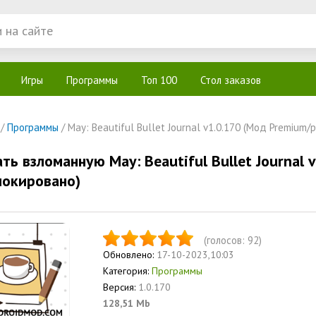
Игры
Программы
Топ 100
Стол заказов
/
Программы
/ May: Beautiful Bullet Journal v1.0.170 (Мод Premium
ть взломанную May: Beautiful Bullet Journal 
локировано)
(голосов:
92
)
Обновлено:
17-10-2023,10:03
Категория:
Программы
Версия:
1.0.170
128,51 Mb