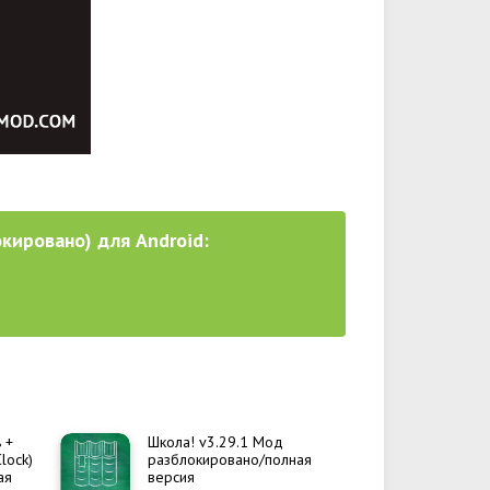
окировано) для Android:
 +
Школа! v3.29.1 Мод
lock)
разблокировано/полная
ая
версия