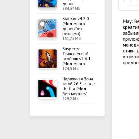
денег
284,37 Mb
State.io v4.2.0
May: Be
(Мод много
креати
денег/без
забыва
рекламы)
прилож
151,75 Mb
менедж
Suspects:
стики.
Таинственный
возмож
особняк v2.6.1
предпо
(Мод много
денег/меню)
174,5 Mb
Червячная Зона
.io v6.26.3 -c -a -c
-b -f -a (Мод
бессмертие/
меню)
229,2 Mb