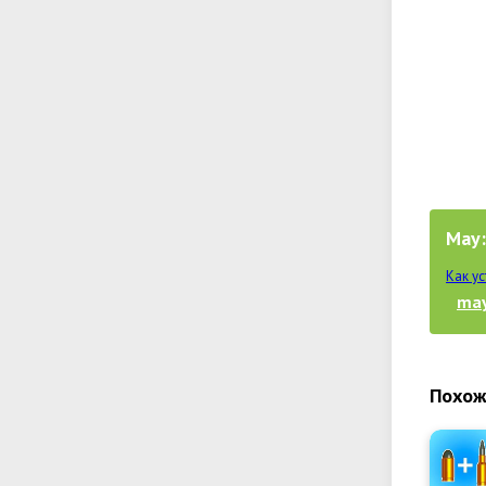
May:
Как у
may
Похож