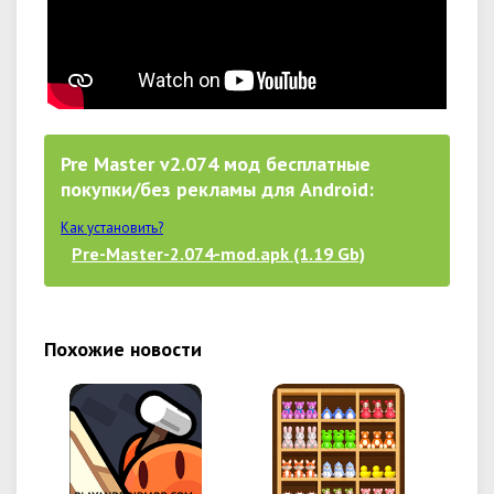
Pre Master v2.074 мод бесплатные
покупки/без рекламы для Android:
Как установить?
Pre-Master-2.074-mod.apk (1.19 Gb)
Похожие новости