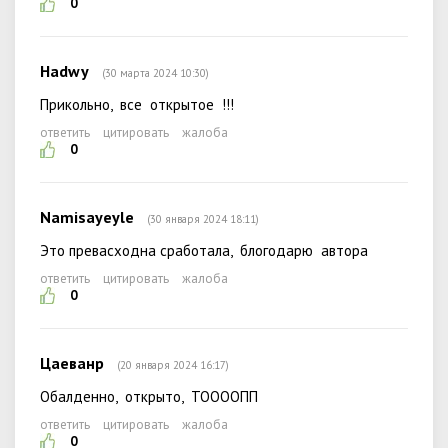
0
Hadwy
(30 марта 2024 10:30)
Прикольно, все открытое !!!
ответить
цитировать
жалоба
0
Namisayeyle
(30 января 2024 18:11)
Это превасходна сработала, блогодарю автора
ответить
цитировать
жалоба
0
Цаеванр
(20 января 2024 16:17)
Обалденно, открыто, ТООООПП
ответить
цитировать
жалоба
0