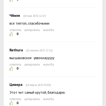
Чйиле
(18 мая 2025 12:17)
все типтоп, спасибочкиии
ответить
цитировать
жалоба
0
Rethura
(13 апреля 2025 17:11)
высшаковское уввоооаууууу
ответить
цитировать
жалоба
0
Цевера
(14 марта 2025 05:05)
Этот чит самый крутой, благодарю.
ответить
цитировать
жалоба
0