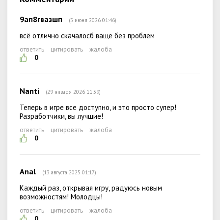
9ап8гвазшп
(5 июня 2026 01:46)
всё отлично скачалосб ваще без проблем
ответить
цитировать
жалоба
0
Nanti
(29 января 2026 11:39)
Теперь в игре все доступно, и это просто супер!
Разработчики, вы лучшие!
ответить
цитировать
жалоба
0
Anal
(13 августа 2025 01:17)
Каждый раз, открывая игру, радуюсь новым
возможностям! Молодцы!
ответить
цитировать
жалоба
0