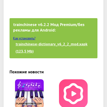
trainchinese v6.2.2 Мод Premium/без
рекламы для Android:
Как установить?
trainchinese-dictionary_v6_2_2_mod.xapk
(123,5 Mb)
Похожие новости