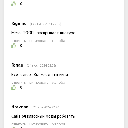
0
Riguinc
(15 августа 2024 20:19)
Мега ТООП. раскрывает внатуре
ответить
цитировать
жалоба
0
Гопае
(14 июля 2024 02:58)
Все супер. Вы млодчиннккии
ответить
цитировать
жалоба
0
Hravean
(23 мая 2024 22:27)
Сайт оч классный моды роботять
ответить
цитировать
жалоба