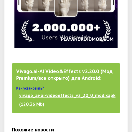
Vivago.ai-AI Video&Effects v2.20.0 (Мод
Premium/все открыто) для Android:
Как установить?
vivago_ai-ai-videoeffects_v2_20_0_mod.xapk
(120,36 Mb)
Похожие новости