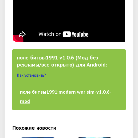
поле битвы1991 v1.0.6 (Мод без
рекламы/все открыто) для Android:
Как установить?
поле битвы1991:modern war sim-v1.0.6-
mod
Похожие новости