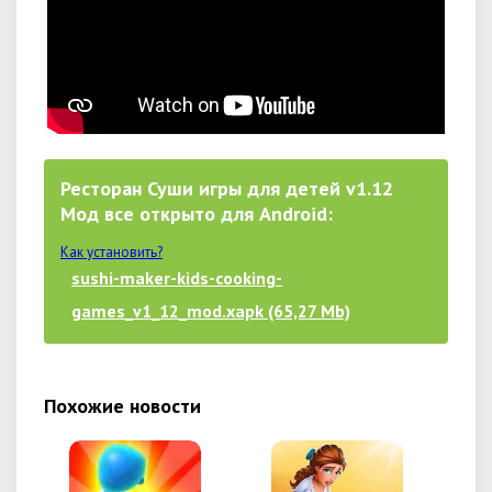
Ресторан Суши игры для детей v1.12
Мод все открыто для Android:
Как установить?
sushi-maker-kids-cooking-
games_v1_12_mod.xapk (65,27 Mb)
Похожие новости