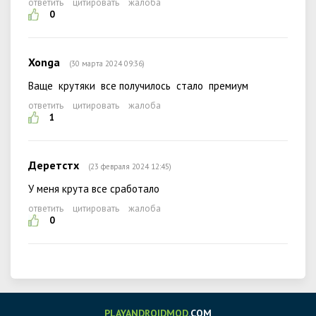
ответить
цитировать
жалоба
0
Xonga
(30 марта 2024 09:36)
Ваще крутяки все получилось стало премиум
ответить
цитировать
жалоба
1
Деретстх
(23 февраля 2024 12:45)
У меня крута все сработало
ответить
цитировать
жалоба
0
PLAYANDROIDMOD
.COM