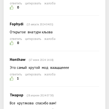
ответить
цитировать
жалоба
0
Fophydi
(13 августа 2024 04:01)
Открытое внатури кльова
ответить
цитировать
жалоба
0
Honthaw
(17 июня 2024 14:18)
Это самый крутой мод ваащщееее
ответить
цитировать
жалоба
1
Тмарор
(28 апреля 2024 07:30)
Все крутякова спасибо вам!