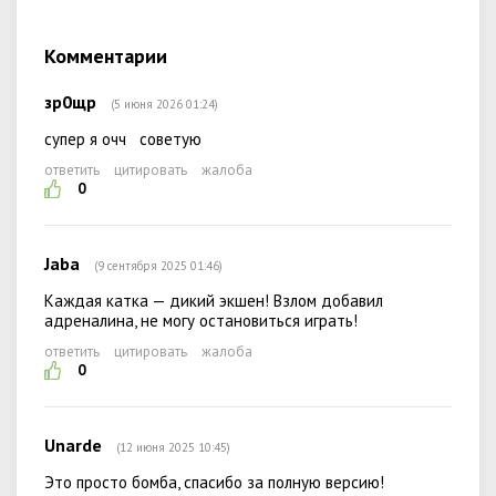
Комментарии
зр0щр
(5 июня 2026 01:24)
супер я очч советую
ответить
цитировать
жалоба
0
Jaba
(9 сентября 2025 01:46)
Каждая катка — дикий экшен! Взлом добавил
адреналина, не могу остановиться играть!
ответить
цитировать
жалоба
0
Unarde
(12 июня 2025 10:45)
Это просто бомба, спасибо за полную версию!