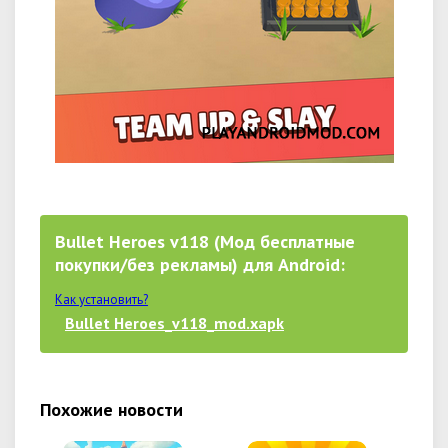
Bullet Heroes v118 (Мод бесплатные
покупки/без рекламы) для Android:
Как установить?
Bullet Heroes_v118_mod.xapk
Похожие новости