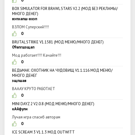
0
BOX SIMULATOR FOR BRAWL STARS V2.2 (МОД БЕЗ РЕКЛАМЫ/
МНОГО ДЕНЕГ)
вэпхапш-вхзп
ВЗЛОМ Суперский!!!!
0
BRUTAL STRIKE V1.1581 (МОД МЕНЮ/МНОГО ДЕНЕГ)
09апгшзщап
Мод работает!!!! Качайте!!!
0
ВЕДЬМАК: ОХОТНИК НА ЧУДОВИЩ V1.1.116 МОД МЕНЮ/
МНОГО ДЕНЕГ
зщпшав
ВАААУ КРУТО РАБОТАЕТ
0
MINI DAYZ 2 V2.0.8 (МОД МЕНЮ/МНОГО ДЕНЕГ)
кАйфули
Лучая игра спасиб авторам
0
ICE SCREAM 3 V1.1.3 МОД OUTWITT