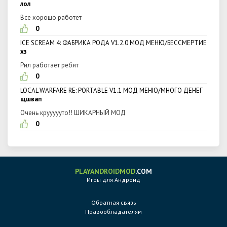
лол
Все хорошо работет
0
ICE SCREAM 4: ФАБРИКА РОДА V1.2.0 МОД МЕНЮ/БЕССМЕРТИЕ
хз
Рил работает ребят
0
LOCAL WARFARE RE: PORTABLE V1.1 МОД МЕНЮ/МНОГО ДЕНЕГ
щшвап
Очень круууууто!! ШИКАРНЫЙ МОД
0
PLAYANDROIDMOD
.COM
Игры для Андроид
Обратная связь
Правообладателям