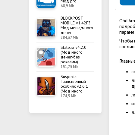
Мод pro
60,9 Mb
BLOCKPOST
Obd Ar
MOBILE v1.42F3
подроб
Мод меню/много
параме
денег
284,37 Mb
Чтобы 
соедин
State.io v4.2.0
(Мод много
денег/без
Главны
рекламы)
151,75 Mb
с
Suspects:
д
Таинственный
д
особняк v2.6.1
(Мод много
л
денег/меню)
174,5 Mb
и
д