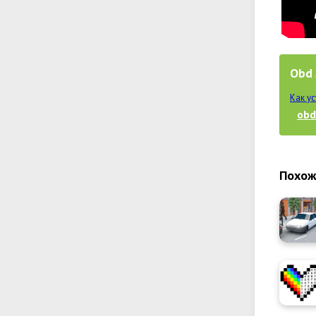
Obd 
Как у
obd
Похож