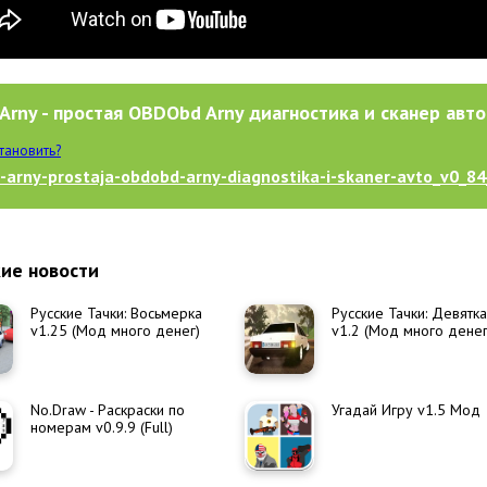
Arny - простая OBDObd Arny диагностика и сканер авто v
становить?
-arny-prostaja-obdobd-arny-diagnostika-i-skaner-avto_v0_84
ие новости
Русские Тачки: Восьмерка
Русские Тачки: Девятка
v1.25 (Мод много денег)
v1.2 (Мод много денег
No.Draw - Раскраски по
Угадай Игру v1.5 Мод
номерам v0.9.9 (Full)