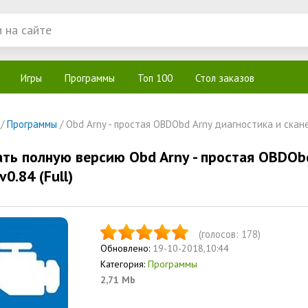
Игры
Программы
Топ 100
Стол заказов
/
Программы
/ Obd Arny - простая OBDObd Arny диагностика и сканер
ать полную версию Obd Arny - простая OBDObd
v0.84 (Full)
(голосов:
178
)
Обновлено:
19-10-2018,10:44
Категория:
Программы
2,71 Mb