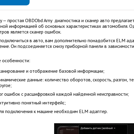
ny — простая OBDObd Arny диагностика и сканер авто предлага
ной информацией об основных характеристиках автомобиля. Од
тров является сканер ошибок.
подключиться в авто, вам дополнительно понадобится ELM адап
ение. Он подсоединяется снизу приборной панели в зависимости
е особенности:
канирование и отображение базовой информации;
инамические данные: количество оборотов, скорость, разгон, т
ругое;
ог ошибок с расшифровкой каждой найденной неисправности;
нтуитивно понятный интерфейс;
ля подключения к машине необходим ELM адаптер.