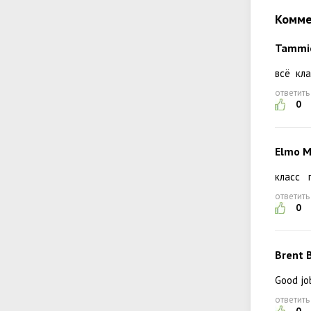
Комме
Tammi
всё кл
ответить
0
Elmo M
класс 
ответить
0
Brent 
Good jo
ответить