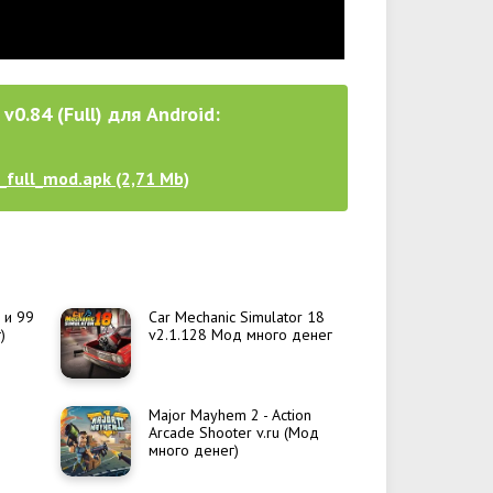
0.84 (Full) для Android:
_full_mod.apk (2,71 Mb)
 и 99
Car Mechanic Simulator 18
)
v2.1.128 Мод много денег
Major Mayhem 2 - Action
Arcade Shooter v.ru (Мод
много денег)