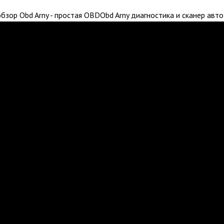
зор Obd Arny - простая OBDObd Arny диагностика и сканер авто v