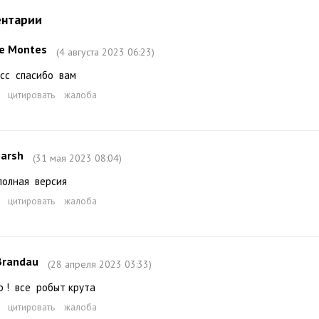
нтарии
e Montes
(4 августа 2023 06:23)
асс спасибо вам
цитировать
жалоба
arsh
(31 мая 2023 08:04)
полная версия
цитировать
жалоба
Brandau
(28 апреля 2023 03:33)
b ! все робыт крута
цитировать
жалоба